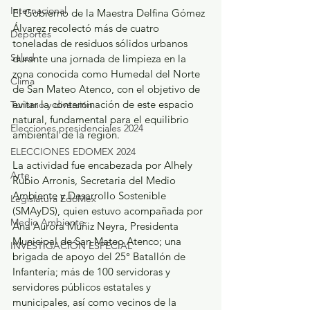
Internacional
El Gobierno de la Maestra Delfina Gómez 
Álvarez recolectó más de cuatro 
Deportes
toneladas de residuos sólidos urbanos 
Salud
durante una jornada de limpieza en la 
zona conocida como Humedal del Norte 
Clima
de San Mateo Atenco, con el objetivo de 
evitar la contaminación de este espacio 
Turismo y diversión
natural, fundamental para el equilibrio 
Elecciones presidenciales 2024
ambiental de la región.
ELECCIONES EDOMEX 2024
La actividad fue encabezada por Alhely 
Arte
Rubio Arronis, Secretaria del Medio 
Ambiente y Desarrollo Sostenible 
Legislatura EdoMéx
(SMAyDS), quien estuvo acompañada por 
Medio Ambiente
Ana Aurora Muñiz Neyra, Presidenta 
Municipal de San Mateo Atenco; una 
INVESTIGACIÓN ESPECIAL
brigada de apoyo del 25° Batallón de 
Infantería; más de 100 servidoras y 
servidores públicos estatales y 
municipales, así como vecinos de la 