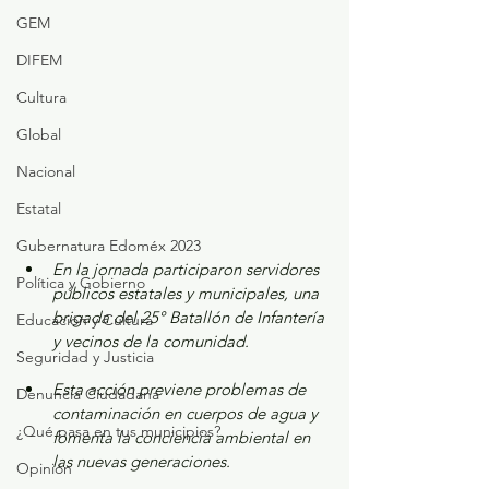
GEM
DIFEM
Cultura
Global
Nacional
Estatal
Gubernatura Edoméx 2023
En la jornada participaron servidores 
Política y Gobierno
públicos estatales y municipales, una 
brigada del 25° Batallón de Infantería 
Educación y Cultura
y vecinos de la comunidad.
Seguridad y Justicia
Esta acción previene problemas de 
Denuncia Ciudadana
contaminación en cuerpos de agua y 
¿Qué pasa en tus municipios?
fomenta la conciencia ambiental en 
las nuevas generaciones.
Opinión