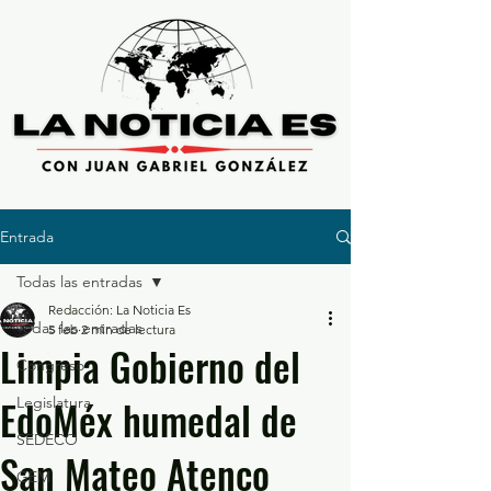
Entrada
Todas las entradas
Redacción: La Noticia Es
Todas las entradas
5 feb
2 min de lectura
Limpia Gobierno del
Congreso
EdoMéx humedal de
Legislatura
SEDECO
San Mateo Atenco
GEM