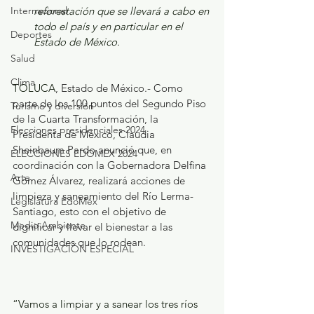
reforestación que se llevará a cabo en 
Internacional
todo el país y en particular en el 
Deportes
Estado de México.
Salud
Clima
TOLUCA
, Estado de México.- Como 
parte de los 100 puntos del Segundo Piso 
Turismo y diversión
de la Cuarta Transformación, la 
Elecciones presidenciales 2024
Presidenta de México, Claudia 
Sheinbaum Pardo anunció que, en 
ELECCIONES EDOMEX 2024
coordinación con la Gobernadora Delfina 
Arte
Gómez Álvarez, realizará acciones de 
limpieza y saneamiento del Río Lerma-
Legislatura EdoMéx
Santiago, esto con el objetivo de 
Medio Ambiente
dignificar y llevar el bienestar a las 
comunidades que lo rodean.
INVESTIGACIÓN ESPECIAL
“Vamos a limpiar y a sanear los tres ríos 