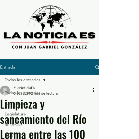
Entrada
Todas las entradas
#LaNoticiaEs
Todas las entradas
3 oct 2024
2 min de lectura
Limpieza y
Congreso
saneamiento del Río
Legislatura
SEDECO
Lerma entre las 100
GEM