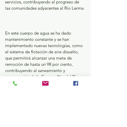
servicios, contribuyendo al progreso de 
las comunidades adyacentes al Río Lerma.
En este cuerpo de agua se ha dado 
mantenimiento constante y se han 
implementado nuevas tecnologías, como 
el sistema de flotación de aire disuelto, 
que permitirá alcanzar una meta de 
remoción de hasta un 98 por ciento, 
contribuyendo al saneamiento y 
recuperación de la Cuenca Alta del Río 
Lerma.
Asimismo, en el Estado de México se han 
tratado más de 7 millones 700 mil metros 
cúbicos de aguas residuales; cantidad 
equivalente a llenar 2 mil 55 albercas 