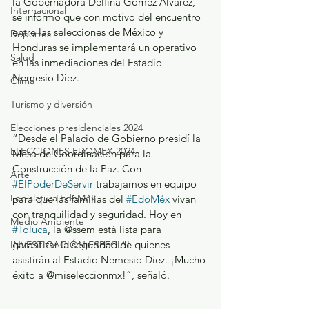
la Gobernadora Delfina Gómez Álvarez, 
Internacional
se informó que con motivo del encuentro 
entre las selecciones de México y 
Deportes
Honduras se implementará un operativo 
Salud
en las inmediaciones del Estadio 
Nemesio Diez.
Clima
Turismo y diversión
Elecciones presidenciales 2024
“Desde el Palacio de Gobierno presidí la 
ELECCIONES EDOMEX 2024
Mesa de Coordinación para la 
Construcción de la Paz. Con 
Arte
#ElPoderDeServir
 trabajamos en equipo 
Legislatura EdoMéx
para que las familias del 
#EdoMéx
 vivan 
con tranquilidad y seguridad. Hoy en 
Medio Ambiente
#Toluca
, la @ssem está lista para 
garantizar la seguridad de quienes 
INVESTIGACIÓN ESPECIAL
asistirán al Estadio Nemesio Diez. ¡Mucho 
éxito a @miseleccionmx!”, señaló.