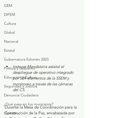
GEM
DIFEM
Cultura
Global
Nacional
Estatal
Gubernatura Edoméx 2023
Instruye Mandataria estatal el 
Política y Gobierno
despliegue de operativo integrado 
Educación y Cultura
por 504 elementos de la SSEM y 
monitoreo a través de las cámaras 
Seguridad y Justicia
del C5.
Denuncia Ciudadana
¿Qué pasa en tus municipios?
Durante la Mesa de Coordinación para la 
Construcción de la Paz, encabezada por 
Opinión