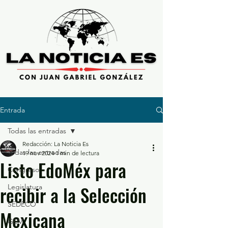
Entrada
Todas las entradas
Redacción: La Noticia Es
Todas las entradas
19 nov 2024
1 min de lectura
Listo EdoMéx para
Congreso
recibir a la Selección
Legislatura
SEDECO
Mexicana
GEM