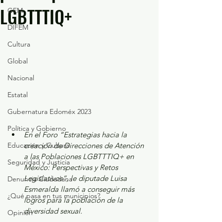
LGBTTTIQ+
GEM
DIFEM
Cultura
Global
Nacional
Estatal
Gubernatura Edoméx 2023
Política y Gobierno
En el Foro “Estrategias hacia la 
Educación y Cultura
creación de Direcciones de Atención 
a las Poblaciones LGBTTTIQ+ en 
Seguridad y Justicia
México: Perspectivas y Retos 
Legislativos”, le diputade Luisa 
Denuncia Ciudadana
Esmeralda llamó a conseguir más 
¿Qué pasa en tus municipios?
logros para la población de la 
diversidad sexual.  
Opinión