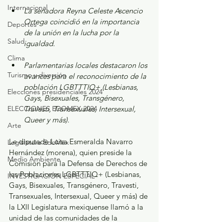
Internacional
La senadora Reyna Celeste Ascencio 
Ortega coincidió en la importancia 
Deportes
de la unión en la lucha por la 
Salud
igualdad. 
Clima
Parlamentarias locales destacaron los 
Turismo y diversión
avances para el reconocimiento de la 
población LGBTTTIQ+ (Lesbianas, 
Elecciones presidenciales 2024
Gays, Bisexuales, Transgénero, 
ELECCIONES EDOMEX 2024
Travesti, Transexuales, Intersexual, 
Queer y más).  
Arte
Le diputade Luisa Esmeralda Navarro 
Legislatura EdoMéx
Hernández (morena), quien preside la 
Medio Ambiente
Comisión para la Defensa de Derechos de 
las Poblaciones LGBTTTIQ+ (Lesbianas, 
INVESTIGACIÓN ESPECIAL
Gays, Bisexuales, Transgénero, Travesti, 
Transexuales, Intersexual, Queer y más) de 
la LXII Legislatura mexiquense llamó a la 
unidad de las comunidades de la 