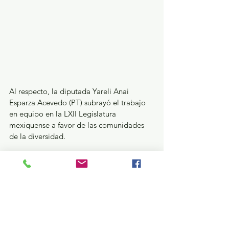
Al respecto, la diputada Yareli Anai 
Esparza Acevedo (PT) subrayó el trabajo 
en equipo en la LXII Legislatura 
mexiquense a favor de las comunidades 
de la diversidad.  
Por la Comisión de Derechos Humanos 
del Estado de México (Codhem), Myrna 
Araceli García Morón y Belén Benhumea 
Bahena, presidenta y subdirectora de 
Atención a la Discriminación, celebraron 
avances como las acciones afirmativas y la 
voluntad de la gobernadora para 