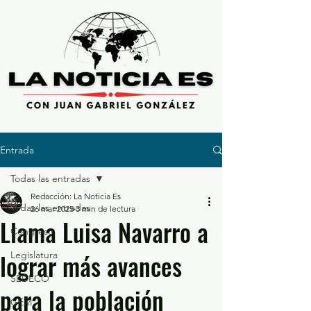
Entrada
Todas las entradas
Redacción: La Noticia Es
Todas las entradas
26 mar 2025
3 min de lectura
Llama Luisa Navarro a
Congreso
lograr más avances
Legislatura
SEDECO
para la población
GEM