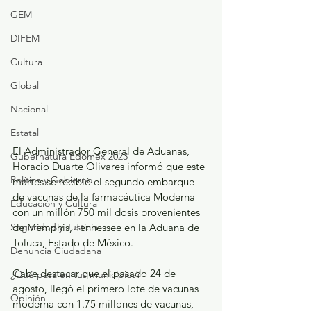
GEM
DIFEM
Cultura
Global
Nacional
Estatal
El Administrador General de Aduanas, 
Gubernatura Edoméx 2023
Horacio Duarte Olivares informó que este 
Política y Gobierno
martes se recibió el segundo embarque 
de vacunas de la farmacéutica Moderna 
Educación y Cultura
con un millón 750 mil dosis provenientes 
Seguridad y Justicia
de Memphis, Tennessee en la Aduana de 
Toluca, Estado de México. 
Denuncia Ciudadana
Cabe destacar que el pasado 24 de 
¿Qué pasa en tus municipios?
agosto, llegó el primero lote de vacunas 
Opinión
moderna con 1.75 millones de vacunas, 