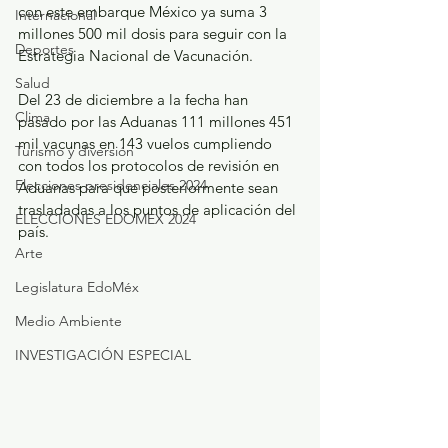
con este embarque México ya suma 3 
Internacional
millones 500 mil dosis para seguir con la 
Deportes
Estrategia Nacional de Vacunación. 
Salud
Del 23 de diciembre a la fecha han 
Clima
pasado por las Aduanas 111 millones 451 
mil vacunas en 143 vuelos cumpliendo 
Turismo y diversión
con todos los protocolos de revisión en 
Elecciones presidenciales 2024
Aduanas para que posteriormente sean 
trasladadas a los puntos de aplicación del 
ELECCIONES EDOMEX 2024
país.
Arte
Legislatura EdoMéx
Medio Ambiente
INVESTIGACIÓN ESPECIAL