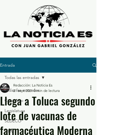
Entrada
Todas las entradas
Redacción: La Noticia Es
Todas las entradas
21 sept 2021
0 min de lectura
Llega a Toluca segundo
Congreso
lote de vacunas de
Legislatura
SEDECO
farmacéutica Moderna
GEM