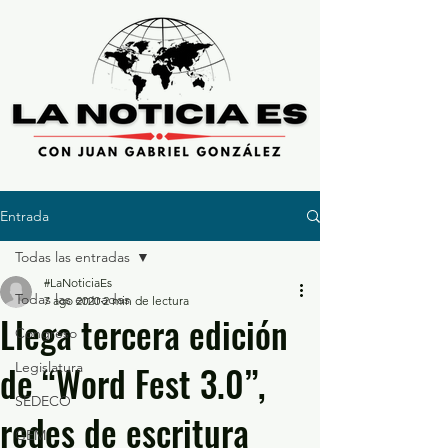
Entrada
Todas las entradas
#LaNoticiaEs
Todas las entradas
7 ago 2020
2 min de lectura
Llega tercera edición
Congreso
de “Word Fest 3.0”,
Legislatura
SEDECO
redes de escritura
GEM