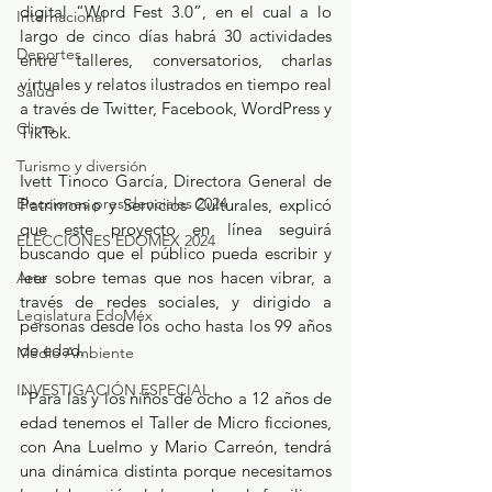
digital “Word Fest 3.0”, en el cual a lo 
Internacional
largo de cinco días habrá 30 actividades 
Deportes
entre talleres, conversatorios, charlas 
virtuales y relatos ilustrados en tiempo real 
Salud
a través de Twitter, Facebook, WordPress y 
Clima
TikTok.
Turismo y diversión
Ivett Tinoco García, Directora General de 
Elecciones presidenciales 2024
Patrimonio y Servicios Culturales, explicó 
que este proyecto en línea seguirá 
ELECCIONES EDOMEX 2024
buscando que el público pueda escribir y 
leer sobre temas que nos hacen vibrar, a 
Arte
través de redes sociales, y dirigido a 
Legislatura EdoMéx
personas desde los ocho hasta los 99 años 
de edad.
Medio Ambiente
INVESTIGACIÓN ESPECIAL
“Para las y los niños de ocho a 12 años de 
edad tenemos el Taller de Micro ficciones, 
con Ana Luelmo y Mario Carreón, tendrá 
una dinámica distinta porque necesitamos 