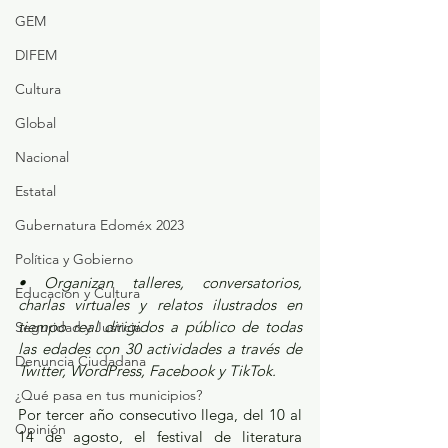
GEM
DIFEM
Cultura
Global
Nacional
Estatal
Gubernatura Edoméx 2023
Política y Gobierno
• Organizan talleres, conversatorios, 
Educación y Cultura
charlas virtuales y relatos ilustrados en 
tiempo real dirigidos a público de todas 
Seguridad y Justicia
las edades con 30 actividades a través de 
Denuncia Ciudadana
Twitter, WordPress, Facebook y TikTok.
¿Qué pasa en tus municipios?
Por tercer año consecutivo llega, del 10 al 
Opinión
14 de agosto, el festival de literatura 