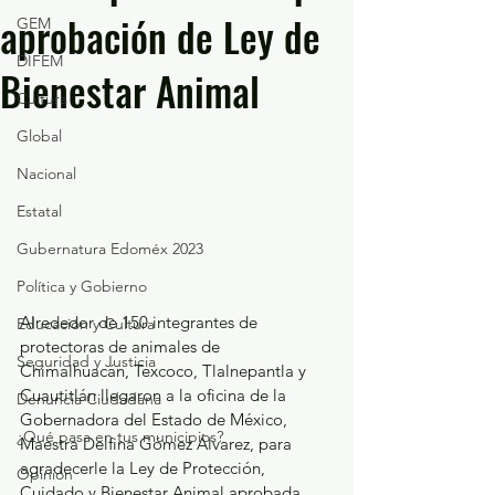
aprobación de Ley de
GEM
DIFEM
Bienestar Animal
Cultura
Global
Nacional
Estatal
Gubernatura Edoméx 2023
Política y Gobierno
Alrededor de 150 integrantes de 
Educación y Cultura
protectoras de animales de 
Seguridad y Justicia
Chimalhuacán, Texcoco, Tlalnepantla y 
Cuautitlán llegaron a la oficina de la 
Denuncia Ciudadana
Gobernadora del Estado de México, 
¿Qué pasa en tus municipios?
Maestra Delfina Gómez Álvarez, para 
agradecerle la Ley de Protección, 
Opinión
Cuidado y Bienestar Animal aprobada 