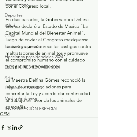
Internacional
por el Congreso local.
Deportes
En días pasados, la Gobernadora Delfina 
Salud
Gómez declaró al Estado de México “La 
Capital Mundial del Bienestar Animal”, 
Clima
luego de enviar al Congreso mexiquense 
dicha ley que endurece los castigos contra 
Turismo y diversión
maltratadores de animalitos y promueve 
Elecciones presidenciales 2024
el compromiso humano con el cuidado 
integral de seres sintientes.
ELECCIONES EDOMEX 2024
Arte
La Maestra Delfina Gómez reconoció la 
labor de estas asociaciones para 
Legislatura EdoMéx
concretar la Ley y acordó dar continuidad 
Medio Ambiente
al trabajo en favor de los animales de 
compañía.
INVESTIGACIÓN ESPECIAL
GEM