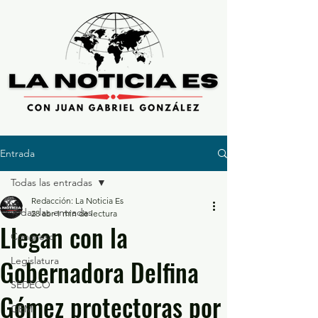
Entrada
Todas las entradas
Redacción: La Noticia Es
Todas las entradas
28 abr
1 min de lectura
Llegan con la
Congreso
Gobernadora Delfina
Legislatura
SEDECO
Gómez protectoras por
GEM