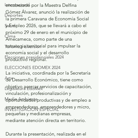
Internacional
encabezado por la Maestra Delfina 
Gómez Álvarez, anunció la realización de 
Deportes
la primera Caravana de Economía Social 
y Empleo 2026, que se llevará a cabo el 
Salud
próximo 29 de enero en el municipio de 
Clima
Amecameca, como parte de una 
estrategia territorial para impulsar la 
Turismo y diversión
economía social y el desarrollo 
Elecciones presidenciales 2024
productivo regional.
ELECCIONES EDOMEX 2024
La iniciativa, coordinada por la Secretaría 
Arte
de Desarrollo Económico, tiene como 
objetivo acercar servicios de capacitación, 
Legislatura EdoMéx
vinculación, profesionalización y 
Medio Ambiente
oportunidades productivas y de empleo a 
emprendedoras, emprendedores y micro, 
INVESTIGACIÓN ESPECIAL
pequeñas y medianas empresas, 
mediante atención directa en territorio.
Durante la presentación, realizada en el 