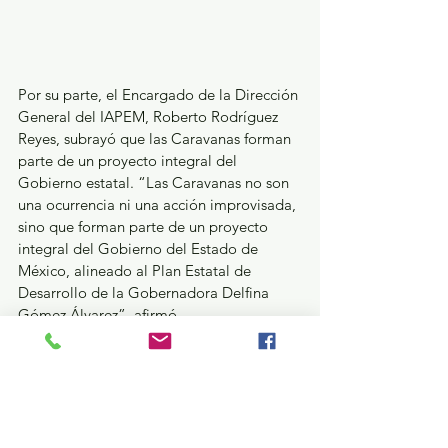
Por su parte, el Encargado de la Dirección 
General del IAPEM, Roberto Rodríguez 
Reyes, subrayó que las Caravanas forman 
parte de un proyecto integral del 
Gobierno estatal. “Las Caravanas no son 
una ocurrencia ni una acción improvisada, 
sino que forman parte de un proyecto 
integral del Gobierno del Estado de 
México, alineado al Plan Estatal de 
Desarrollo de la Gobernadora Delfina 
Gómez Álvarez”, afirmó.
Finalmente, el Director del Instituto 
Mexiquense del Emprendedor, Alejandro 
Razo Delgado, invitó a la comunidad 
emprendedora y a las MiPyMES a 
sumarse a las Caravanas de Economía 