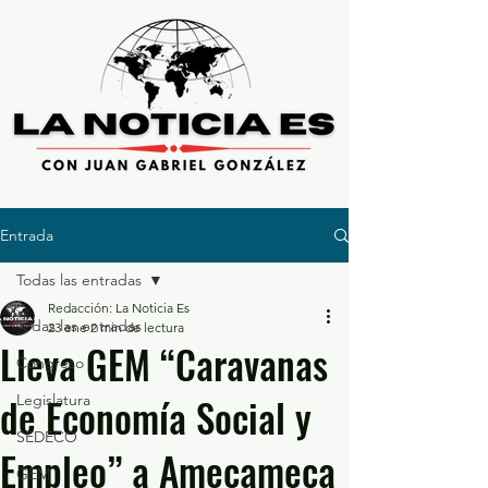
Entrada
Todas las entradas
Redacción: La Noticia Es
Todas las entradas
23 ene
2 min de lectura
Lleva GEM “Caravanas
Congreso
de Economía Social y
Legislatura
SEDECO
Empleo” a Amecameca
GEM