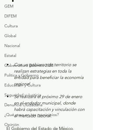
GEM
DIFEM
Cultura
Global
Nacional
Estatal
Con un gobierno de territorio se 
Gubernatura Edoméx 2023
realizan estrategias en toda la 
Política y Gobierno
entidad para beneficiar la economía 
regional.
Educación y Cultura
Seguridad y Justicia
Se realizará el próximo 29 de enero 
en el andador municipal, donde 
Denuncia Ciudadana
habrá capacitación y vinculación con 
¿Qué pasa en tus municipios?
el mercado laboral.
Opinión
 El Gobierno del Estado de México, 