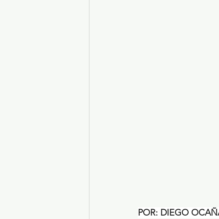
Turismo y diversión
El
Legislatura EdoMéx
Me
POR: DIEGO OCAÑ