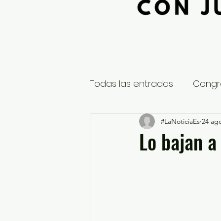
Todas las entradas
Congr
Global
Nacional
#LaNoticiaEs
24 ag
E
Lo bajan a
Educación y Cultura
S
¿Qué pasa en tus municip