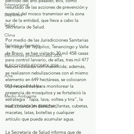
periodo del año pasado; ello, como 
Internacional
resultado de las acciones de prevención y 
control del mosco transmisor en la zona 
Deportes
sur de la entidad, que lleva a cabo la 
Salud
Secretaría de Salud.
Clima
Por medio de las Jurisdicciones Sanitarias 
Turismo y diversión
de riesgo de Tejupilco, Tenancingo y Valle 
de Bravo, se han visitado 30 mil 458 casas 
Elecciones presidenciales 2024
para control larvario, de ellas, tres mil 477 
ELECCIONES EDOMEX 2024
fueron rociadas con insecticida; además, 
se realizaron nebulizaciones con el mismo 
Arte
elemento en 649 hectáreas, se colocaron 
951 recipientes para monitorear la 
Legislatura EdoMéx
presencia de mosquitos y se fortaleció la 
Medio Ambiente
estrategia “Tapa, lava, voltea y tira”, la 
cual consiste en desechar llantas, cubetas, 
INVESTIGACIÓN ESPECIAL
macetas, latas, botellas y cualquier 
artículo que pueda acumular agua.
La Secretaría de Salud informa que de 