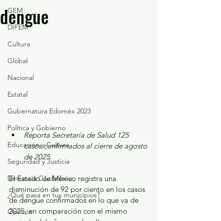
dengue
GEM
DIFEM
Cultura
Global
Nacional
Estatal
Gubernatura Edoméx 2023
Política y Gobierno
Reporta Secretaría de Salud 125 
Educación y Cultura
casos confirmados al cierre de agosto 
de 2025.
Seguridad y Justicia
El Estado de México registra una 
Denuncia Ciudadana
disminución de 92 por ciento en los casos 
¿Qué pasa en tus municipios?
de dengue confirmados en lo que va de 
2025, en comparación con el mismo 
Opinión