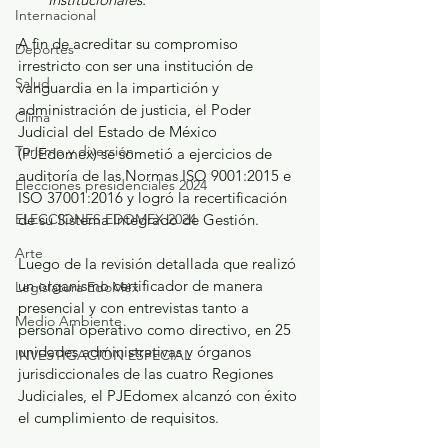
Internacional
A fin de acreditar su compromiso 
Deportes
irrestricto con ser una institución de 
Salud
vanguardia en la impartición y 
administración de justicia, el Poder 
Clima
Judicial del Estado de México 
Turismo y diversión
(PJEdomex) se sometió a ejercicios de 
auditoría de las Normas ISO 9001:2015 e 
Elecciones presidenciales 2024
ISO 37001:2016 y logró la recertificación 
ELECCIONES EDOMEX 2024
de su Sistema Integrado de Gestión. 
Arte
Luego de la revisión detallada que realizó 
un organismo certificador de manera 
Legislatura EdoMéx
presencial y con entrevistas tanto a 
Medio Ambiente
personal operativo como directivo, en 25 
unidades administrativas y órganos 
INVESTIGACIÓN ESPECIAL
jurisdiccionales de las cuatro Regiones 
Judiciales, el PJEdomex alcanzó con éxito 
el cumplimiento de requisitos. 