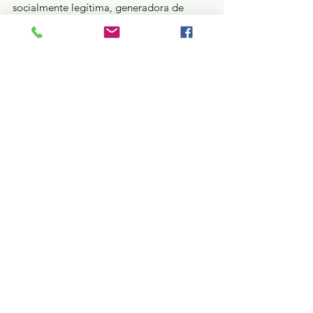
socialmente legítima, generadora de 
confianza en la ciudadanía y referente en 
el respeto a los derechos humanos y la 
dignidad de las personas. 
Seguridad y Justicia
Ver todo
Entradas recientes