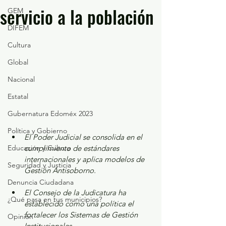
servicio a la población
GEM
DIFEM
Cultura
Global
Nacional
Estatal
Gubernatura Edoméx 2023
Política y Gobierno
El Poder Judicial se consolida en el 
Educación y Cultura
cumplimiento de estándares 
internacionales y aplica modelos de 
Seguridad y Justicia
Gestión Antisoborno. 
Denuncia Ciudadana
El Consejo de la Judicatura ha 
¿Qué pasa en tus municipios?
establecido como una política el 
fortalecer los Sistemas de Gestión 
Opinión
Institucionales. 