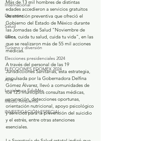
Más de 13 mil hombres de distintas 
Internacional
edades accedieron a servicios gratuitos 
Deportes
de atención preventiva que ofreció el 
Gobierno del Estado de México durante 
Salud
las Jornadas de Salud “Noviembre de 
ellos, cuida tu salud, cuida tu vida”, en las 
Clima
que se realizaron más de 55 mil acciones 
Turismo y diversión
médicas.
Elecciones presidenciales 2024
A través del personal de las 19 
ELECCIONES EDOMEX 2024
Jurisdicciones Sanitarias, esta estrategia, 
impulsada por la Gobernadora Delfina 
Arte
Gómez Álvarez, llevó a comunidades de 
Legislatura EdoMéx
los 125 municipios consultas médicas, 
vacunación, detecciones oportunas, 
Medio Ambiente
orientación nutricional, apoyo psicológico 
INVESTIGACIÓN ESPECIAL
y servicios para la prevención del suicidio 
y el estrés, entre otras atenciones 
esenciales.
La Secretaría de Salud estatal indicó que 