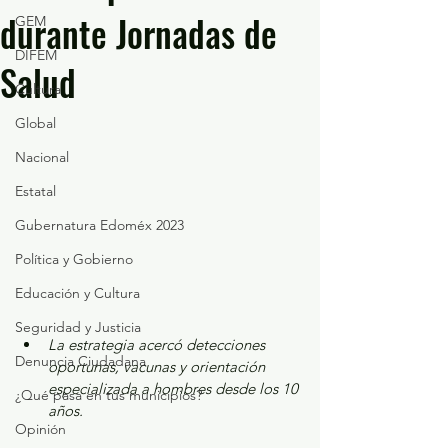
durante Jornadas de
GEM
DIFEM
Salud
Cultura
Global
Nacional
Estatal
Gubernatura Edoméx 2023
Política y Gobierno
Educación y Cultura
Seguridad y Justicia
La estrategia acercó detecciones 
Denuncia Ciudadana
oportunas, vacunas y orientación 
especializada a hombres desde los 10 
¿Qué pasa en tus municipios?
años.
Opinión