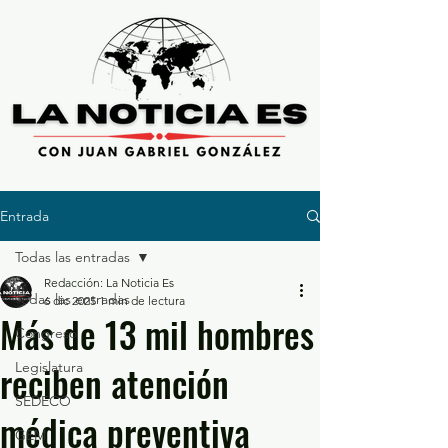
Entrada
Todas las entradas
Redacción: La Noticia Es
Todas las entradas
6 dic 2025
1 min de lectura
Más de 13 mil hombres
Congreso
reciben atención
Legislatura
SEDECO
médica preventiva
GEM