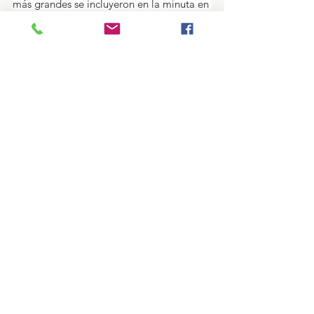
más grandes se incluyeron en la minuta en 
la que se comprometieron a revisar que 
no más de dos personas ingresen en cada 
vehículo, así como el aforo esté 
condicionado a la misma regla.
¿Qué pasa en tus municipios?
Ver todo
Entradas recientes