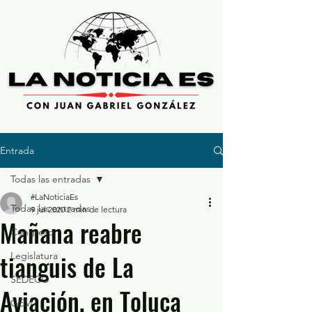
Entrada
Todas las entradas
#LaNoticiaEs
Todas las entradas
9 jul 2020
2 min de lectura
Mañana reabre
Congreso
tianguis de La
Legislatura
SEDECO
Aviación, en Toluca
GEM