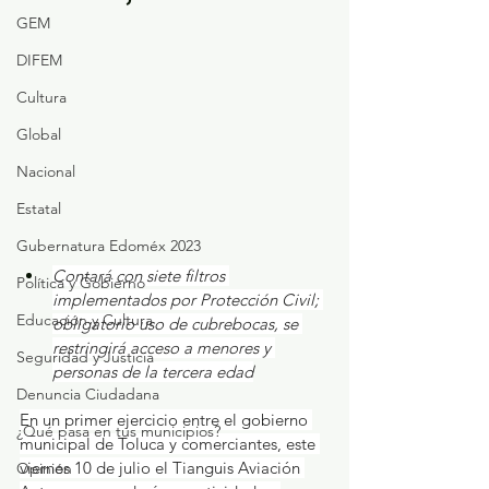
GEM
DIFEM
Cultura
Global
Nacional
Estatal
Gubernatura Edoméx 2023
Contará con siete filtros 
Política y Gobierno
implementados por Protección Civil; 
Educación y Cultura
obligatorio uso de cubrebocas, se 
restringirá acceso a menores y 
Seguridad y Justicia
personas de la tercera edad
Denuncia Ciudadana
En un primer ejercicio entre el gobierno 
¿Qué pasa en tus municipios?
municipal de Toluca y comerciantes, este 
viernes 10 de julio el Tianguis Aviación 
Opinión