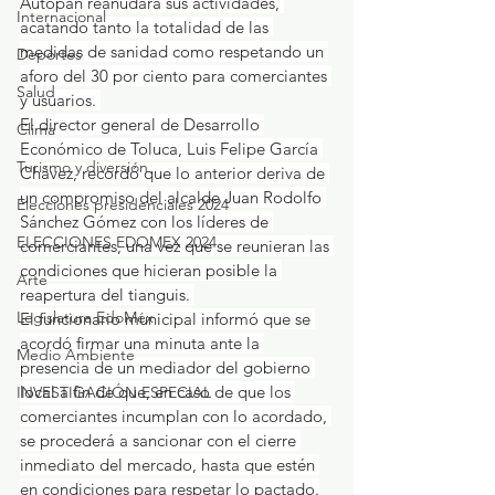
Autopan reanudará sus actividades, 
Internacional
acatando tanto la totalidad de las 
medidas de sanidad como respetando un 
Deportes
aforo del 30 por ciento para comerciantes 
Salud
y usuarios. 
El director general de Desarrollo 
Clima
Económico de Toluca, Luis Felipe García 
Turismo y diversión
Chávez, recordó que lo anterior deriva de 
un compromiso del alcalde Juan Rodolfo 
Elecciones presidenciales 2024
Sánchez Gómez con los líderes de 
ELECCIONES EDOMEX 2024
comerciantes, una vez que se reunieran las 
condiciones que hicieran posible la 
Arte
reapertura del tianguis. 
Legislatura EdoMéx
El funcionario municipal informó que se 
acordó firmar una minuta ante la 
Medio Ambiente
presencia de un mediador del gobierno 
local a fin de que, en caso de que los 
INVESTIGACIÓN ESPECIAL
comerciantes incumplan con lo acordado, 
se procederá a sancionar con el cierre 
inmediato del mercado, hasta que estén 
en condiciones para respetar lo pactado.