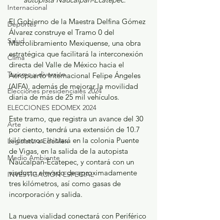
Internacional
El Gobierno de la Maestra Delfina Gómez 
Deportes
Álvarez construye el Tramo 0 del 
Salud
Macrolibramiento Mexiquense, una obra 
estratégica que facilitará la interconexión 
Clima
directa del Valle de México hacia el 
Turismo y diversión
Aeropuerto Internacional Felipe Ángeles 
(AIFA), además de mejorar la movilidad 
Elecciones presidenciales 2024
diaria de más de 25 mil vehículos.
ELECCIONES EDOMEX 2024
Este tramo, que registra un avance del 30 
Arte
por ciento, tendrá una extensión de 10.7 
kilómetros. Iniciará en la colonia Puente 
Legislatura EdoMéx
de Vigas, en la salida de la autopista 
Medio Ambiente
Naucalpan-Ecatepec, y contará con un 
viaducto elevado de aproximadamente 
INVESTIGACIÓN ESPECIAL
tres kilómetros, así como gasas de 
incorporación y salida.
La nueva vialidad conectará con Periférico 