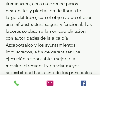
iluminación, construcción de pasos 
peatonales y plantación de flora a lo 
largo del trazo, con el objetivo de ofrecer 
una infraestructura segura y funcional. Las 
labores se desarrollan en coordinación 
con autoridades de la alcaldía 
Azcapotzalco y los ayuntamientos 
involucrados, a fin de garantizar una 
ejecución responsable, mejorar la 
movilidad regional y brindar mayor 
accesibilidad hacia uno de los principales 
nodos aeroportuarios del país.
Estas acciones se enmarcan en la 
estrategia “2026, El Año de las Obras en 
EdoMéx”, que impulsa el Gobierno de 
Delfina Gómez Álvarez para modernizar la 
infraestructura carretera, mejorar la 
movilidad y reducir tiempos de traslado 
en beneficio de las familias mexiquenses.