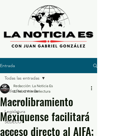
Entrada
Todas las entradas
Redacción: La Noticia Es
Todas las entradas
22 feb
2 min de lectura
Macrolibramiento
Congreso
Mexiquense facilitará
Legislatura
SEDECO
acceso directo al AIFA;
GEM