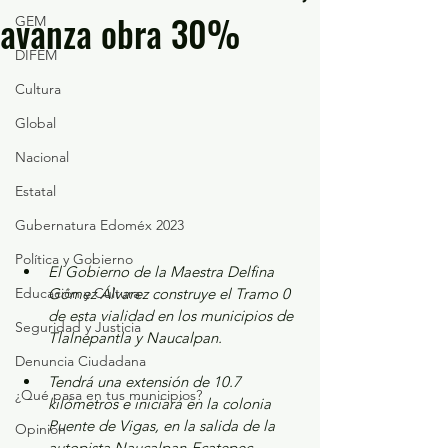
avanza obra 30%
GEM
DIFEM
Cultura
Global
Nacional
Estatal
Gubernatura Edoméx 2023
Política y Gobierno
El Gobierno de la Maestra Delfina 
Educación y Cultura
Gómez Álvarez construye el Tramo 0 
de esta vialidad en los municipios de 
Seguridad y Justicia
Tlalnepantla y Naucalpan.
Denuncia Ciudadana
Tendrá una extensión de 10.7 
¿Qué pasa en tus municipios?
kilómetros e iniciará en la colonia 
Puente de Vigas, en la salida de la 
Opinión
autopista Naucalpan-Ecatepec.