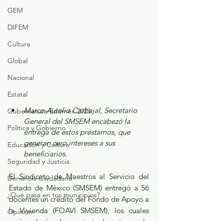
GEM
DIFEM
Cultura
Global
Nacional
Estatal
Marco Aurelio Carbajal, Secretario 
Gubernatura Edoméx 2023
General del SMSEM encabezó la 
Política y Gobierno
entrega de estos préstamos, que 
generan cero intereses a sus 
Educación y Cultura
beneficiarios.
Seguridad y Justicia
El Sindicato de Maestros al Servicio del 
Denuncia Ciudadana
Estado de México (SMSEM) entregó a 56 
¿Qué pasa en tus municipios?
docentes un crédito del Fondo de Apoyo a 
la Vivienda (FOAVI SMSEM), los cuales 
Opinión