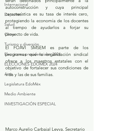
serán destinados principalmente a la 
Internacional
autoconstrucción y cuya principal 
característica es su tasa de interés cero, 
Deportes
protegiendo la economía de los docentes 
Salud
al tiempo de ayudarlos a forjar su 
proyecto de vida.
Clima
Turismo y diversión
El FOAVI SMSEM es parte de los 
programas que la organización sindical 
Elecciones presidenciales 2024
ofrece a los maestros estatales con el 
ELECCIONES EDOMEX 2024
objetivo de fortalecer sus condiciones de 
Arte
vida y las de sus familias.
Legislatura EdoMéx
Medio Ambiente
INVESTIGACIÓN ESPECIAL
Marco Aurelio Carbajal Leyva, Secretario 