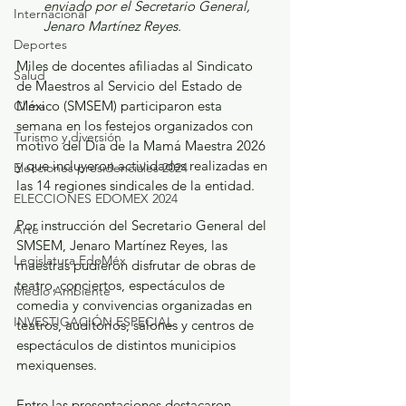
enviado por el Secretario General, 
Internacional
Jenaro Martínez Reyes.
Deportes
Miles de docentes afiliadas al Sindicato 
Salud
de Maestros al Servicio del Estado de 
México (SMSEM) participaron esta 
Clima
semana en los festejos organizados con 
Turismo y diversión
motivo del Día de la Mamá Maestra 2026 
y que incluyeron actividades realizadas en 
Elecciones presidenciales 2024
las 14 regiones sindicales de la entidad.
ELECCIONES EDOMEX 2024
Por instrucción del Secretario General del 
Arte
SMSEM, Jenaro Martínez Reyes, las 
Legislatura EdoMéx
maestras pudieron disfrutar de obras de 
teatro, conciertos, espectáculos de 
Medio Ambiente
comedia y convivencias organizadas en 
INVESTIGACIÓN ESPECIAL
teatros, auditorios, salones y centros de 
espectáculos de distintos municipios 
mexiquenses.
Entre las presentaciones destacaron 