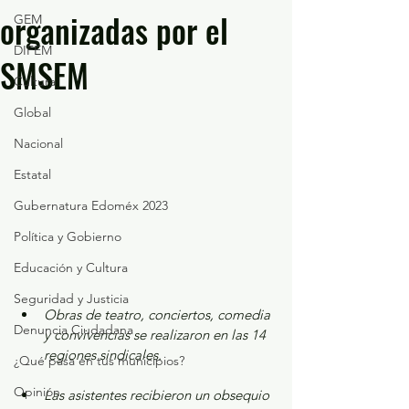
organizadas por el
GEM
DIFEM
SMSEM
Cultura
Global
Nacional
Estatal
Gubernatura Edoméx 2023
Política y Gobierno
Educación y Cultura
Seguridad y Justicia
Obras de teatro, conciertos, comedia 
Denuncia Ciudadana
y convivencias se realizaron en las 14 
regiones sindicales.
¿Qué pasa en tus municipios?
Opinión
Las asistentes recibieron un obsequio 