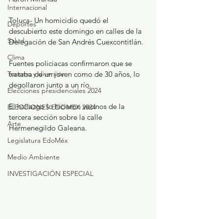
Internacional
Toluca- Un homicidio quedó el 
Deportes
descubierto este domingo en calles de la 
Salud
Delegación de San Andrés Cuexcontitlán.
Clima
Fuentes policiacas confirmaron que se 
Turismo y diversión
trataba de un joven como de 30 años, lo 
degollaron junto a un río.
Elecciones presidenciales 2024
El hallazgo lo hicieron vecinos de la 
ELECCIONES EDOMEX 2024
tercera sección sobre la calle 
Arte
Hermenegildo Galeana.
Legislatura EdoMéx
Medio Ambiente
INVESTIGACIÓN ESPECIAL