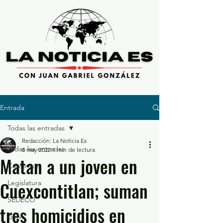
Entrada
Todas las entradas
Redacción: La Noticia Es
Todas las entradas
8 may 2022
1 min de lectura
Matan a un joven en
Congreso
Cuexcontitlan; suman
Legislatura
SEDECO
tres homicidios en
GEM