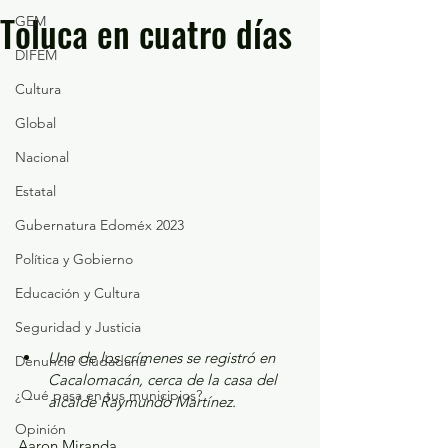
Toluca en cuatro días
GEM
DIFEM
Cultura
Global
Nacional
Estatal
Gubernatura Edoméx 2023
Política y Gobierno
Educación y Cultura
Seguridad y Justicia
Uno de los crímenes se registró en 
Denuncia Ciudadana
Cacalomacán, cerca de la casa del 
¿Qué pasa en tus municipios?
alcalde Raymundo Martínez. 
Opinión
Aaron Miranda