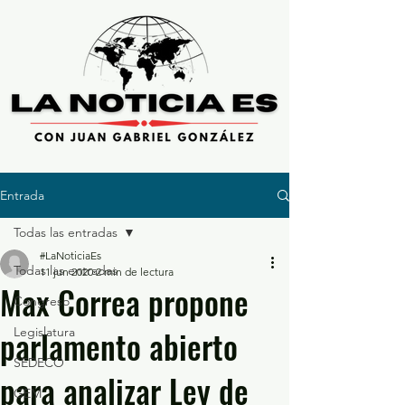
Entrada
Todas las entradas
#LaNoticiaEs
Todas las entradas
11 jun 2020
2 min de lectura
Max Correa propone
Congreso
parlamento abierto
Legislatura
SEDECO
para analizar Ley de
GEM