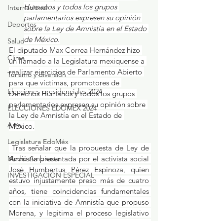
Humanos y todos los grupos 
Internacional
parlamentarios expresen su opinión 
Deportes
sobre la Ley de Amnistía en el Estado 
de México.
Salud
El diputado Max Correa Hernández hizo 
Clima
un llamado a la Legislatura mexiquense a 
realizar ejercicios de Parlamento Abierto 
Turismo y diversión
para que víctimas, promotores de 
Elecciones presidenciales 2024
Derechos Humanos y todos los grupos 
parlamentarios expresen su opinión sobre 
ELECCIONES EDOMEX 2024
la Ley de Amnistía en el Estado de 
Arte
México.
Legislatura EdoMéx
 Tras señalar que la propuesta de Ley de 
Medio Ambiente
Amnistía presentada por el activista social 
José Humbertus Pérez Espinoza, quien 
INVESTIGACIÓN ESPECIAL
estuvo injustamente preso más de cuatro 
años, tiene coincidencias fundamentales 
con la iniciativa de Amnistía que propuso 
Morena, y legitima el proceso legislativo 