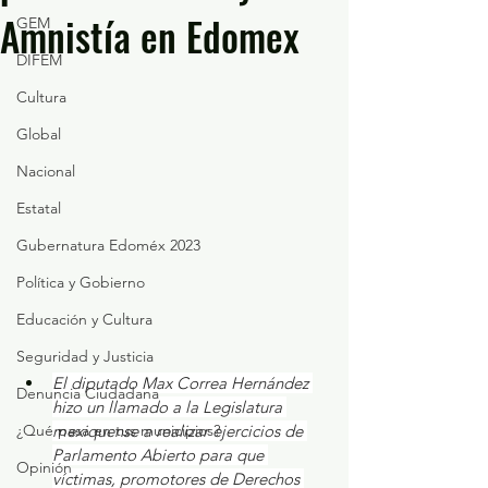
Amnistía en Edomex
GEM
DIFEM
Cultura
Global
Nacional
Estatal
Gubernatura Edoméx 2023
Política y Gobierno
Educación y Cultura
Seguridad y Justicia
El diputado Max Correa Hernández 
Denuncia Ciudadana
hizo un llamado a la Legislatura 
¿Qué pasa en tus municipios?
mexiquense a realizar ejercicios de 
Parlamento Abierto para que 
Opinión
víctimas, promotores de Derechos 