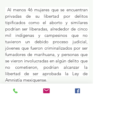
 Al menos 46 mujeres que se encuentran 
privadas de su libertad por delitos 
tipificados como el aborto y similares 
podrían ser liberadas, alrededor de cinco 
mil indígenas y campesinos que no 
tuvieron un debido proceso judicial, 
jóvenes que fueron criminalizados por ser 
fumadores de marihuana, y personas que 
se vieron involucradas en algún delito que 
no cometieron, podrían alcanzar la 
libertad de ser aprobada la Ley de 
Amnistía mexiquense.
 Finalmente, el diputado de Morena 
resaltó que lo importante no es el 
catálogo de delitos o el número de 
personas, sino las historias de injusticia 
que hay detrás de cada una, porque 80 
por ciento de la gente que se encuentra 