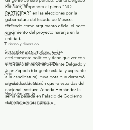
dirigente de este partido, Dante Delgado 
Internacional
Ranauro, propondrá al pleno “NO 
PARTICIPAR” en las elecciones por la 
Deportes
gubernatura del Estado de México, 
Salud
teniendo como argumento oficial el poco 
crecimiento del proyecto naranja en la 
Clima
entidad.
Turismo y diversión
Sin embargo el motivo real es 
Elecciones presidenciales 2024
estrictamente político y tiene que ver con 
ELECCIONES EDOMEX 2024
el distanciamiento entre Dante Delgado y 
Juan Zepeda (dirigente estatal y aspirante 
Arte
a la candidatura), cuya gota que derramó 
el vaso fue la reunión que -a espaldas del 
Legislatura EdoMéx
nacional- sostuvo Zepeda Hernández la 
Medio Ambiente
semana pasada en Palacio de Gobierno 
del Edoméx, en Toluca.
INVESTIGACIÓN ESPECIAL