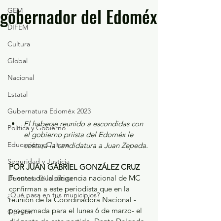
gobernador del Edoméx
GEM
DIFEM
Cultura
Global
Nacional
Estatal
Gubernatura Edoméx 2023
El haberse reunido a escondidas con 
Política y Gobierno
el gobierno priista del Edoméx le 
Educación y Cultura
costará la candidatura a Juan Zepeda.
Seguridad y Justicia
POR JUAN GABRIEL GONZÁLEZ CRUZ
Fuentes de la dirigencia nacional de MC 
Denuncia Ciudadana
confirman a este periodista que en la 
¿Qué pasa en tus municipios?
reunión de la Coordinadora Nacional -
programada para el lunes 6 de marzo- el 
Opinión