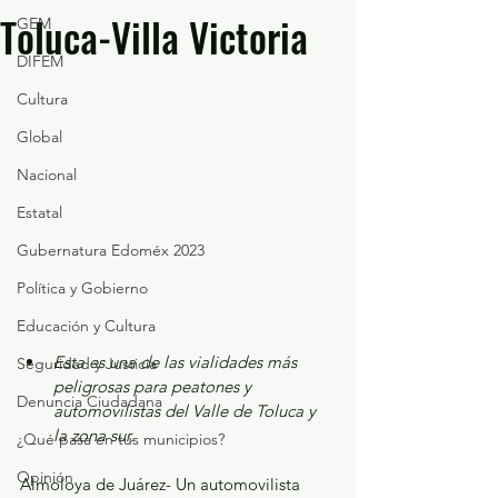
Toluca-Villa Victoria
GEM
DIFEM
Cultura
Global
Nacional
Estatal
Gubernatura Edoméx 2023
Política y Gobierno
Educación y Cultura
Esta es una de las vialidades más 
Seguridad y Justicia
peligrosas para peatones y 
Denuncia Ciudadana
automovilistas del Valle de Toluca y 
la zona sur. 
¿Qué pasa en tus municipios?
Opinión
Almoloya de Juárez- Un automovilista 