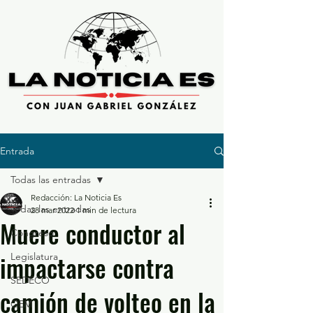
Entrada
Todas las entradas
Redacción: La Noticia Es
Todas las entradas
28 mar 2022
1 min de lectura
Muere conductor al
Congreso
impactarse contra
Legislatura
SEDECO
camión de volteo en la
GEM