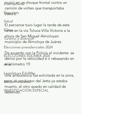
murió en un choque frontal contra un 
Internacional
camión de volteo que transportaba 
Deportes
basura.
Salud
El percance tuvo lugar la tarde de este 
Clima
lunes en la vía Toluca-Villa Victoria a la 
altura de San Miguel Almoloyan 
Turismo y diversión
municipio de Almoloya de Juárez.
Elecciones presidenciales 2024
De acuerdo con la Policía el incidente  se 
ELECCIONES EDOMEX 2024
derivó por la velocidad e ir rebasando en 
el kilómetro 19.
Arte
Legislatura EdoMéx
Una ambulancia fue solicitada en la zona, 
pero el conductor del Jetta ya estaba 
Medio Ambiente
muerto, el otro quedo en calidad de 
INVESTIGACIÓN ESPECIAL
detenido.