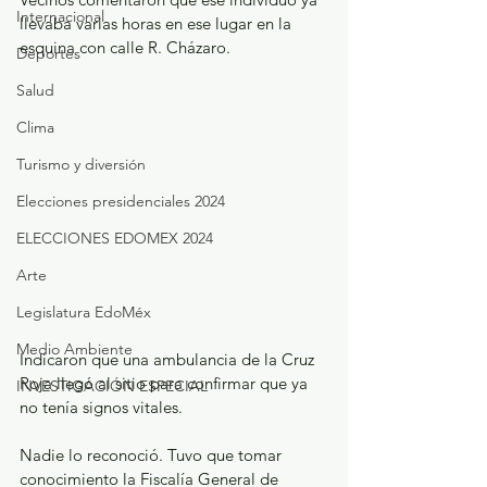
Internacional
llevaba varias horas en ese lugar en la 
esquina con calle R. Cházaro.
Deportes
Salud
Clima
Turismo y diversión
Elecciones presidenciales 2024
ELECCIONES EDOMEX 2024
Arte
Legislatura EdoMéx
Medio Ambiente
Indicaron que una ambulancia de la Cruz 
Roja llegó al sitio para confirmar que ya 
INVESTIGACIÓN ESPECIAL
no tenía signos vitales.
Nadie lo reconoció. Tuvo que tomar 
conocimiento la Fiscalía General de 