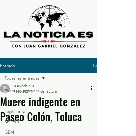
Entrada
Todas las entradas
#LaNoticiaEs
Todas las entradas
9 feb 2021
1 min de lectura
Muere indigente en
Congreso
Paseo Colón, Toluca
Legislatura
SEDECO
GEM