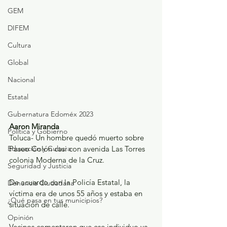
GEM
DIFEM
Cultura
Global
Nacional
Estatal
Gubernatura Edoméx 2023
Aaron Miranda
Política y Gobierno
Toluca- Un hombre quedó muerto sobre 
Educación y Cultura
Paseo Colón casi con avenida Las Torres 
colonia Moderna de la Cruz.
Seguridad y Justicia
De acuerdo con la Policía Estatal, la 
Denuncia Ciudadana
víctima era de unos 55 años y estaba en 
¿Qué pasa en tus municipios?
situación de calle.
Opinión
Vecinos comentaron que ese individuo ya 