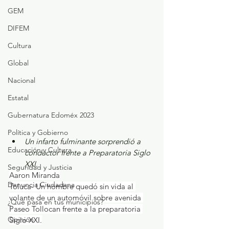
GEM
DIFEM
Cultura
Global
Nacional
Estatal
Gubernatura Edoméx 2023
Política y Gobierno
Un infarto fulminante sorprendió a 
Educación y Cultura
conductor frente a Preparatoria Siglo 
XXI.
Seguridad y Justicia
Aaron Miranda
Denuncia Ciudadana
Toluca- Un hombre quedó sin vida al 
volante de un automóvil sobre avenida 
¿Qué pasa en tus municipios?
Paseo Tollocan frente a la preparatoria 
Opinión
Siglo XXI.