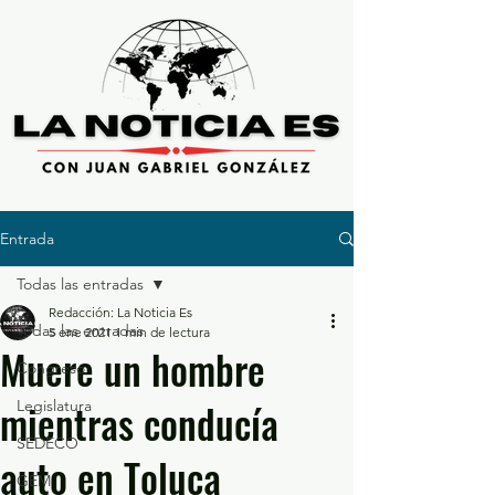
Entrada
Todas las entradas
Redacción: La Noticia Es
Todas las entradas
5 ene 2021
1 min de lectura
Muere un hombre
Congreso
mientras conducía
Legislatura
SEDECO
auto en Toluca
GEM