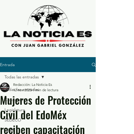
Entrada
Todas las entradas
Redacción: La Noticia Es
Todas las entradas
12 nov 2025
1 min de lectura
Mujeres de Protección
Congreso
Civil del EdoMéx
Legislatura
SEDECO
reciben capacitación
GEM