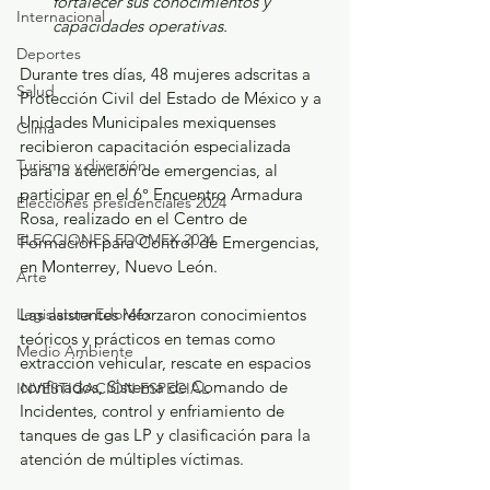
fortalecer sus conocimientos y 
Internacional
capacidades operativas.
Deportes
Durante tres días, 48 mujeres adscritas a 
Salud
Protección Civil del Estado de México y a 
Unidades Municipales mexiquenses 
Clima
recibieron capacitación especializada 
Turismo y diversión
para la atención de emergencias, al 
participar en el 6° Encuentro Armadura 
Elecciones presidenciales 2024
Rosa, realizado en el Centro de 
ELECCIONES EDOMEX 2024
Formación para Control de Emergencias, 
en Monterrey, Nuevo León.
Arte
Legislatura EdoMéx
Las asistentes reforzaron conocimientos 
teóricos y prácticos en temas como 
Medio Ambiente
extracción vehicular, rescate en espacios 
confinados, Sistema de Comando de 
INVESTIGACIÓN ESPECIAL
Incidentes, control y enfriamiento de 
tanques de gas LP y clasificación para la 
atención de múltiples víctimas.