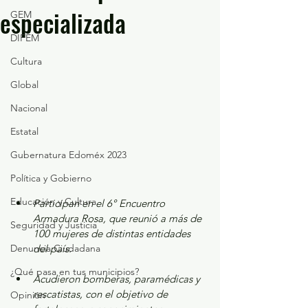
especializada
GEM
DIFEM
Cultura
Global
Nacional
Estatal
Gubernatura Edoméx 2023
Política y Gobierno
Educación y Cultura
Participan en el 6° Encuentro 
Armadura Rosa, que reunió a más de 
Seguridad y Justicia
100 mujeres de distintas entidades 
Denuncia Ciudadana
del país.
¿Qué pasa en tus municipios?
Acudieron bomberas, paramédicas y 
rescatistas, con el objetivo de 
Opinión