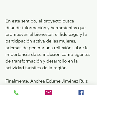
En este sentido, el proyecto busca 
difundir información y herramientas que 
promuevan el bienestar, el liderazgo y la 
participación activa de las mujeres, 
además de generar una reflexión sobre la 
importancia de su inclusión como agentes 
de transformación y desarrollo en la 
actividad turística de la región.
Finalmente, Andrea Edurne Jiménez Ruiz 
invitó a las mujeres a explorar nuevas 
estrategias de crecimiento personal y 
económico a partir de su actividad 
laboral, ya que el fortalecimiento de sus 
capacidades y oportunidades tiene un 
impacto positivo no solo en su desarrollo 
individual, sino también en el bienestar 
de sus familias y comunidades.