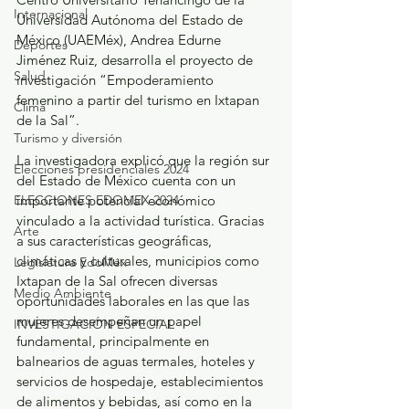
Internacional
Universidad Autónoma del Estado de 
México (UAEMéx), Andrea Edurne 
Deportes
Jiménez Ruiz, desarrolla el proyecto de 
Salud
investigación “Empoderamiento 
femenino a partir del turismo en Ixtapan 
Clima
de la Sal”.
Turismo y diversión
La investigadora explicó que la región sur 
Elecciones presidenciales 2024
del Estado de México cuenta con un 
ELECCIONES EDOMEX 2024
importante potencial económico 
vinculado a la actividad turística. Gracias 
Arte
a sus características geográficas, 
climáticas y culturales, municipios como 
Legislatura EdoMéx
Ixtapan de la Sal ofrecen diversas 
Medio Ambiente
oportunidades laborales en las que las 
mujeres desempeñan un papel 
INVESTIGACIÓN ESPECIAL
fundamental, principalmente en 
balnearios de aguas termales, hoteles y 
servicios de hospedaje, establecimientos 
de alimentos y bebidas, así como en la 