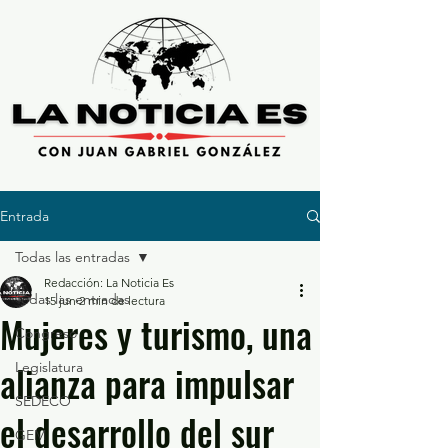
Entrada
Todas las entradas
Redacción: La Noticia Es
Todas las entradas
15 jun
2 min de lectura
Mujeres y turismo, una
Congreso
alianza para impulsar
Legislatura
SEDECO
el desarrollo del sur
GEM