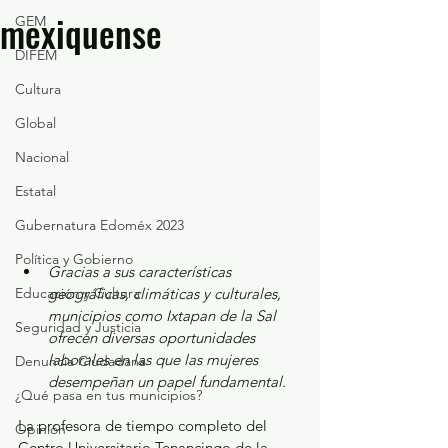
mexiquense
GEM
DIFEM
Cultura
Global
Nacional
Estatal
Gubernatura Edoméx 2023
Política y Gobierno
Gracias a sus características 
Educación y Cultura
geográficas, climáticas y culturales, 
municipios como Ixtapan de la Sal 
Seguridad y Justicia
ofrecen diversas oportunidades 
laborales en las que las mujeres 
Denuncia Ciudadana
desempeñan un papel fundamental. 
¿Qué pasa en tus municipios?
La profesora de tiempo completo del 
Opinión
Centro Universitario Tenancingo de la 