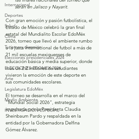
Internacional
serán en Jalisco y Nayarit.
Deportes
Con gran emoción y pasión futbolística, el 
Salud
Estado de México celebró la gran final 
estatal del Mundialito Escolar EdoMéx 
Clima
2026, torneo que llevó el ambiente rumbo 
Turismo y diversión
a la justa internacional de futbol a más de 
21 mil escuelas mexiquenses de 
Elecciones presidenciales 2024
educación básica y media superior, donde 
ELECCIONES EDOMEX 2024
más de 2.2 millones de estudiantes 
vivieron la emoción de este deporte en 
Arte
sus comunidades escolares.
Legislatura EdoMéx
El torneo se desarrolla en el marco del 
Medio Ambiente
“Mundial Social 2026”, estrategia 
impulsada por la Presidenta Claudia 
INVESTIGACIÓN ESPECIAL
Sheinbaum Pardo y respaldada en la 
entidad por la Gobernadora Delfina 
Gómez Álvarez.