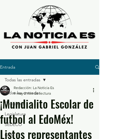
Entrada
Todas las entradas
Redacción: La Noticia Es
Todas las entradas
9 may
2 min de lectura
¡Mundialito Escolar de
Congreso
futbol al EdoMéx!
Legislatura
SEDECO
Listos representantes
GEM