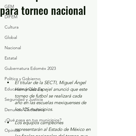
para torneo nacional
GEM
DIFEM
Cultura
Global
Nacional
Estatal
Gubernatura Edoméx 2023
Política y Gobierno
El titular de la SECTI, Miguel Ángel 
Educación y Cultura
Hernández Espejel anunció que este 
torneo de futbol se realizará cada 
Seguridad y Justicia
año en las escuelas mexiquenses de 
los 125 municipios.
Denuncia Ciudadana
¿Qué pasa en tus municipios?
Los equipos campeones 
representarán al Estado de México en 
Opinión
las finales nacionales del torneo que 