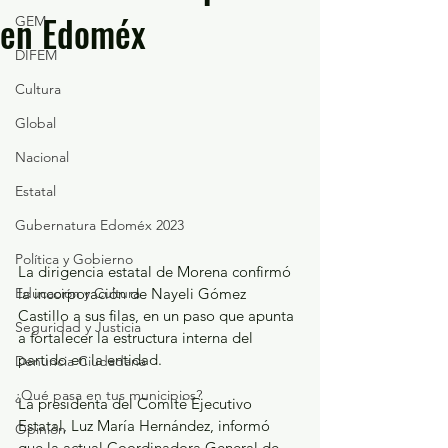
en Edoméx
GEM
DIFEM
Cultura
Global
Nacional
Estatal
Gubernatura Edoméx 2023
Política y Gobierno
La dirigencia estatal de Morena confirmó 
Educación y Cultura
la incorporación de Nayeli Gómez 
Castillo a sus filas, en un paso que apunta 
Seguridad y Justicia
a fortalecer la estructura interna del 
partido en la entidad.
Denuncia Ciudadana
¿Qué pasa en tus municipios?
La presidenta del Comité Ejecutivo 
Estatal, Luz María Hernández, informó 
Opinión
que la actual Coordinadora General de 