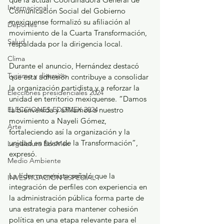
Internacional
Comunicación Social del Gobierno 
mexiquense formalizó su afiliación al 
Deportes
movimiento de la Cuarta Transformación, 
Salud
respaldada por la dirigencia local.
Clima
Durante el anuncio, Hernández destacó 
Turismo y diversión
que esta adhesión contribuye a consolidar 
la organización partidista y a reforzar la 
Elecciones presidenciales 2024
unidad en territorio mexiquense. “Damos 
ELECCIONES EDOMEX 2024
la bienvenida y afiliamos a nuestro 
movimiento a Nayeli Gómez, 
Arte
fortaleciendo así la organización y la 
unidad en favor de la Transformación”, 
Legislatura EdoMéx
expresó.
Medio Ambiente
La líder morenista señaló que la 
INVESTIGACIÓN ESPECIAL
integración de perfiles con experiencia en 
la administración pública forma parte de 
una estrategia para mantener cohesión 
política en una etapa relevante para el 