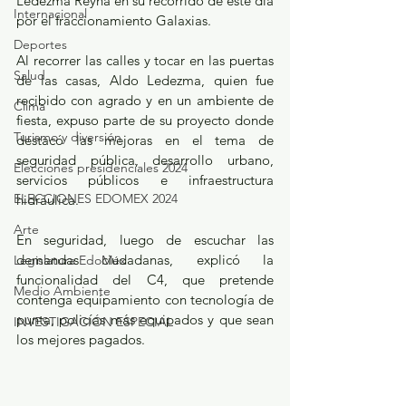
Ledezma Reyna en su recorrido de este día 
Internacional
por el fraccionamiento Galaxias. 
Deportes
Al recorrer las calles y tocar en las puertas 
Salud
de las casas, Aldo Ledezma, quien fue 
recibido con agrado y en un ambiente de 
Clima
fiesta, expuso parte de su proyecto donde 
Turismo y diversión
destacó las mejoras en el tema de 
seguridad pública, desarrollo urbano, 
Elecciones presidenciales 2024
servicios públicos e infraestructura 
ELECCIONES EDOMEX 2024
hidráulica. 
Arte
En seguridad, luego de escuchar las 
demandas ciudadanas, explicó la 
Legislatura EdoMéx
funcionalidad del C4, que pretende 
Medio Ambiente
contenga equipamiento con tecnología de 
punta, policías más equipados y que sean 
INVESTIGACIÓN ESPECIAL
los mejores pagados. 