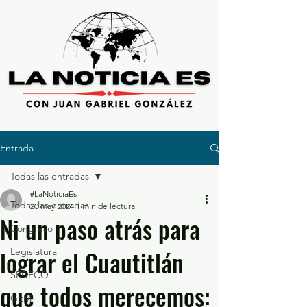
Entrada
Todas las entradas
#LaNoticiaEs
Todas las entradas
20 may 2024
1 min de lectura
Ni un paso atrás para
Congreso
lograr el Cuautitlán
Legislatura
SEDECO
que todos merecemos:
GEM