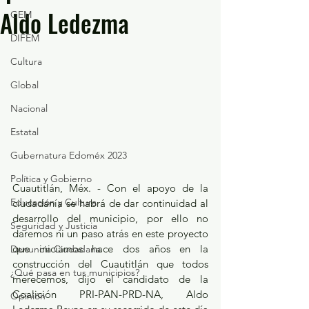
Aldo Ledezma
GEM
DIFEM
Cultura
Global
Nacional
Estatal
Gubernatura Edoméx 2023
Política y Gobierno
Cuautitlán, Méx. - Con el apoyo de la 
Educación y Cultura
ciudadanía se habrá de dar continuidad al 
desarrollo del municipio, por ello no 
Seguridad y Justicia
daremos ni un paso atrás en este proyecto 
que iniciamos hace dos años en la 
Denuncia Ciudadana
construcción del Cuautitlán que todos 
¿Qué pasa en tus municipios?
merecemos, dijo el candidato de la 
Coalición PRI-PAN-PRD-NA, Aldo 
Opinión