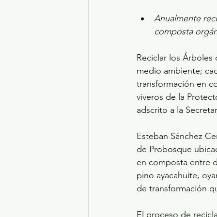
Anualmente reci
composta orgáni
Reciclar los Árboles
medio ambiente; cada
transformación en co
viveros de la Prote
adscrito a la Secret
Esteban Sánchez Cerv
de Probosque ubicad
en composta entre do
pino ayacahuite, oya
de transformación qu
El proceso de recicl