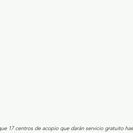
ecciones presidenciales 2024
ELECCIONES EDOME
dio Ambiente
INVESTIGACIÓN ESPECIAL
que 17 centros de acopio que darán servicio gratuito ha