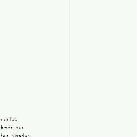
ner los 
y desde que 
teban Sánchez 