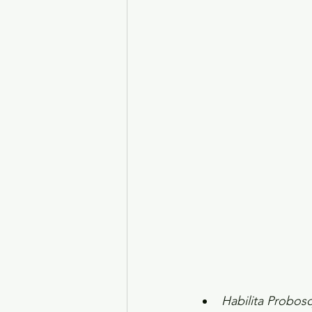
Turismo y diversión
El
Legislatura EdoMéx
Me
Habilita Probos