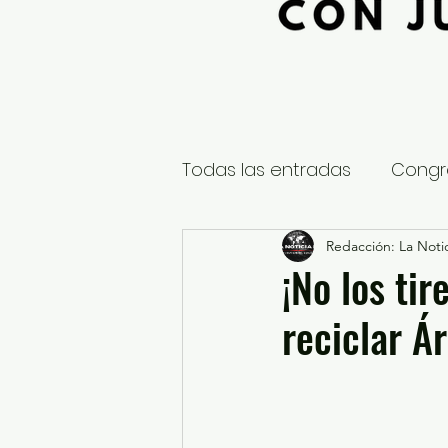
Todas las entradas
Congr
Global
Nacional
Redacción: La Notic
E
¡No los tir
reciclar Á
Educación y Cultura
S
¿Qué pasa en tus municip