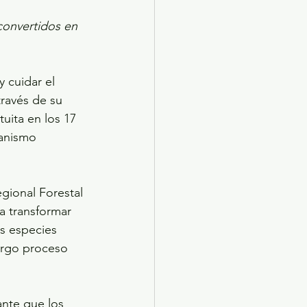
convertidos en 
 cuidar el 
ravés de su 
uita en los 17 
anismo 
gional Forestal 
 transformar 
s especies 
argo proceso 
ante que los 