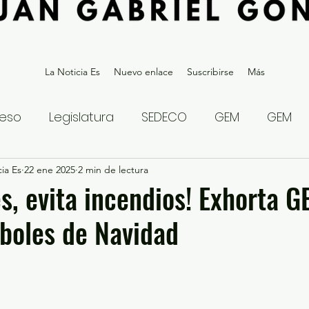
La Noticia Es
Nuevo enlace
Suscribirse
Más
eso
Legislatura
SEDECO
GEM
GEM
ia Es
statal
22 ene 2025
Gubernatura Edoméx 2023
2 min de lectura
Política y
es, evita incendios! Exhorta 
rboles de Navidad
eguridad y Justicia
Denuncia Ciudadana
ios?
Opinión
Internacional
Deportes