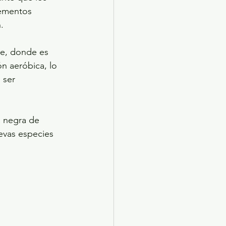
lementos 
.
je, donde es 
n aeróbica, lo 
 ser 
a negra de 
evas especies 