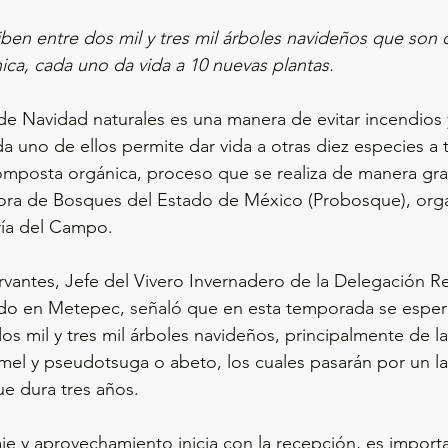
ben entre dos mil y tres mil árboles navideños que son 
ca, cada uno da vida a 10 nuevas plantas.
 de Navidad naturales es una manera de evitar incendios y
 uno de ellos permite dar vida a otras diez especies a t
mposta orgánica, proceso que se realiza de manera grat
ctora de Bosques del Estado de México (Probosque), org
aría del Campo.
antes, Jefe del Vivero Invernadero de la Delegación Re
o en Metepec, señaló que en esta temporada se espera
s mil y tres mil árboles navideños, principalmente de la
mel y pseudotsuga o abeto, los cuales pasarán por un l
e dura tres años.
aje y aprovechamiento inicia con la recepción, es import