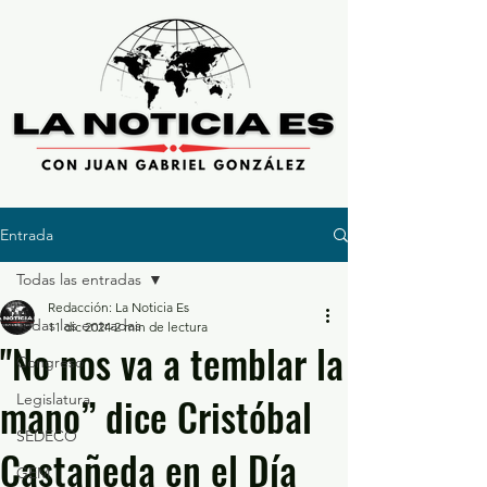
Entrada
Todas las entradas
Redacción: La Noticia Es
Todas las entradas
11 dic 2024
2 min de lectura
"No nos va a temblar la
Congreso
mano” dice Cristóbal
Legislatura
SEDECO
Castañeda en el Día
GEM