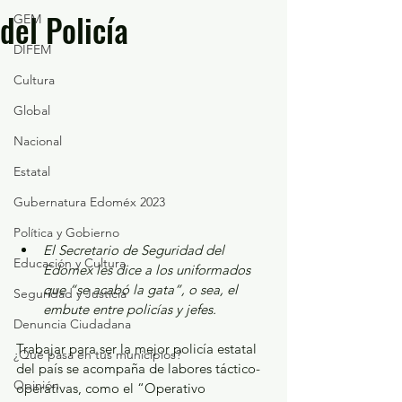
del Policía
GEM
DIFEM
Cultura
Global
Nacional
Estatal
Gubernatura Edoméx 2023
Política y Gobierno
El Secretario de Seguridad del 
Educación y Cultura
Edomex les dice a los uniformados 
que “se acabó la gata”, o sea, el 
Seguridad y Justicia
embute entre policías y jefes. 
Denuncia Ciudadana
Trabajar para ser la mejor policía estatal 
¿Qué pasa en tus municipios?
del país se acompaña de labores táctico- 
Opinión
operativas, como el “Operativo 