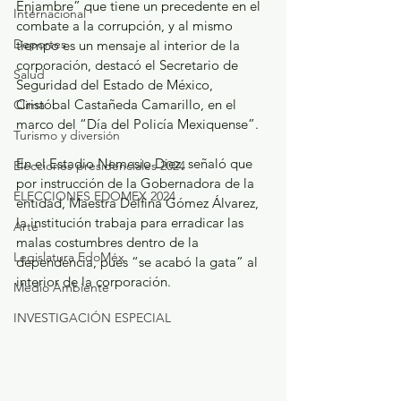
Enjambre” que tiene un precedente en el 
Internacional
combate a la corrupción, y al mismo 
Deportes
tiempo es un mensaje al interior de la 
corporación, destacó el Secretario de 
Salud
Seguridad del Estado de México, 
Cristóbal Castañeda Camarillo, en el 
Clima
marco del “Día del Policía Mexiquense”.
Turismo y diversión
En el Estadio Nemesio Diez, señaló que 
Elecciones presidenciales 2024
por instrucción de la Gobernadora de la 
ELECCIONES EDOMEX 2024
entidad, Maestra Delfina Gómez Álvarez, 
la institución trabaja para erradicar las 
Arte
malas costumbres dentro de la 
Legislatura EdoMéx
dependencia, pues “se acabó la gata” al 
interior de la corporación. 
Medio Ambiente
INVESTIGACIÓN ESPECIAL