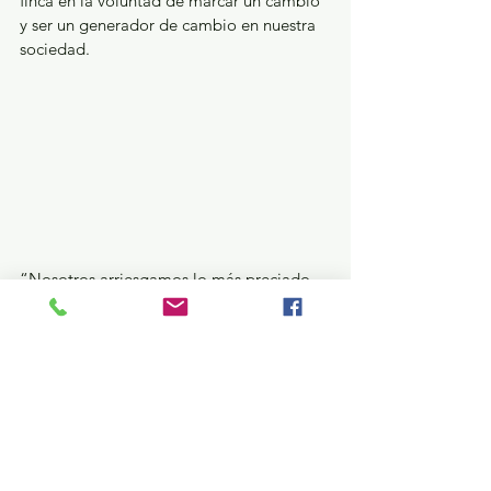
finca en la voluntad de marcar un cambio 
y ser un generador de cambio en nuestra 
sociedad.
“Nosotros arriesgamos lo más preciado 
que tenemos que es la vida, en el día a 
día de las actividades que hemos venido 
haciendo, sociedad y gobierno tenemos 
que reforzar los lazos de comunicación, 
debe cambiar la percepción que se tiene 
de la policía”.
En su oportunidad, José Aldair Alcántara 