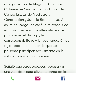
designación de la Magistrada Blanca 
Colmenares Sánchez, como Titular del 
Centro Estatal de Mediación, 
Conciliación y Justicia Restaurativa. Al 
asumir el cargo, destacó la relevancia de 
impulsar mecanismos alternativos que 
promuevan el diálogo, la 
corresponsabilidad y la reconstrucción del 
tejido social, permitiendo que las 
personas participen activamente en la 
solución de sus controversias. 
Señaló que estos procesos representan 
una vía eficaz para aliviar la carga de los 
tribunales, con especial atención en la 
materia familiar, donde una intervención 
oportuna puede cambiar de fondo la 
historia de niñas, niños y sus entornos.
Durante el Pleno, se dio seguimiento a 