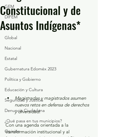
Constitucional y de
GEM
DIFEM
Asuntos Indígenas*
Cultura
Global
Nacional
Estatal
Gubernatura Edoméx 2023
Política y Gobierno
Educación y Cultura
Magistradas y magistrados asumen 
Seguridad y Justicia
nuevos retos en defensa de derechos 
Denuncia Ciudadana
y diversidad.
¿Qué pasa en tus municipios?
Con una agenda orientada a la 
Opinión
transformación institucional y al 