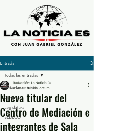
Entrada
Todas las entradas
Redacción: La Noticia Es
Todas las entradas
26 ene
2 min de lectura
Nueva titular del
Congreso
Centro de Mediación e
Legislatura
SEDECO
integrantes de Sala
GEM