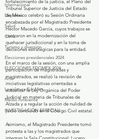
fortalecimiento de la justicia, el Pleno del 
Internacional
Tribunal Superior de Justicia del Estado 
de México celebró su Sesión Ordinaria 
Deportes
encabezada por el Magistrado Presidente 
Salud
Héctor Macedo García, cuyos trabajos se 
centraron en la modernización del 
Clima
quehacer jurisdiccional y en la toma de 
Turismo y diversión
decisiones estratégicas para la entidad.
Elecciones presidenciales 2024
En el marco de la sesión, con una amplia 
ELECCIONES EDOMEX 2024
participación de magistradas y 
magistrados, se realizó la revisión de 
Arte
iniciativas legislativas orientadas a 
Legislatura EdoMéx
actualizar la Ley Orgánica del Poder 
Judicial en materia de Tribunales de 
Medio Ambiente
Alzada y a regular la acción de nulidad de 
INVESTIGACIÓN ESPECIAL
juicio concluido en el Código Civil estatal.
Asimismo, el Magistrado Presidente tomó 
protesta a las y los magistrados que 
integran la Sala Constitucional: Lucero 