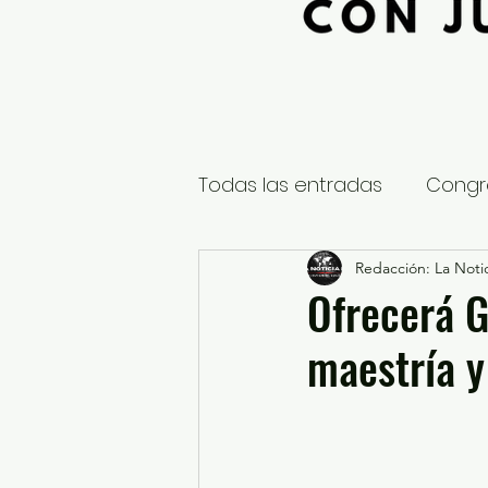
Todas las entradas
Congr
Global
Nacional
Redacción: La Notic
E
Ofrecerá G
maestría y
Educación y Cultura
S
¿Qué pasa en tus municip