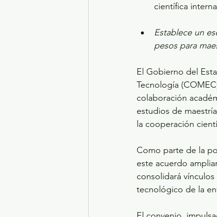
científica inter
Establece un es
pesos para maes
El Gobierno del Est
Tecnología (COMECyT
colaboración académ
estudios de maestrí
la cooperación cientí
Como parte de la pol
este acuerdo ampliar
consolidará vínculos 
tecnológico de la en
El convenio, impulsa