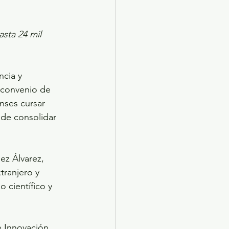
sta 24 mil 
cia y 
 convenio de 
nses cursar 
de consolidar 
ez Álvarez, 
tranjero y 
 científico y 
e Innovación 