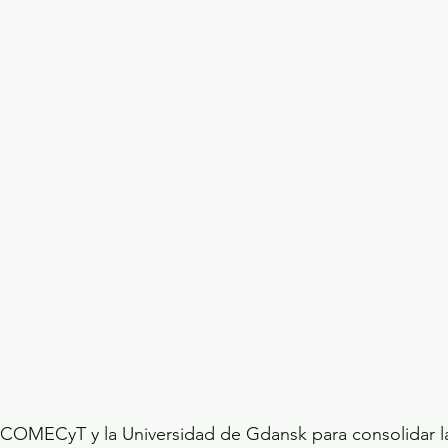
ecciones presidenciales 2024
ELECCIONES EDOME
dio Ambiente
INVESTIGACIÓN ESPECIAL
COMECyT y la Universidad de Gdansk para consolidar la