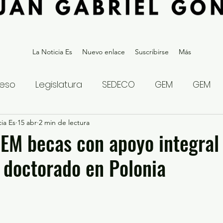
La Noticia Es
Nuevo enlace
Suscribirse
Más
eso
Legislatura
SEDECO
GEM
GEM
ia Es
statal
15 abr
2 min de lectura
Gubernatura Edoméx 2023
Política y
EM becas con apoyo integral
 doctorado en Polonia
eguridad y Justicia
Denuncia Ciudadana
ios?
Opinión
Internacional
Deportes