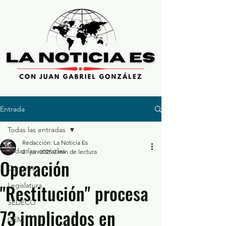
Entrada
Todas las entradas
Redacción: La Noticia Es
Todas las entradas
21 jun 2025
2 min de lectura
Operación
Congreso
"Restitución" procesa
Legislatura
SEDECO
73 implicados en
GEM