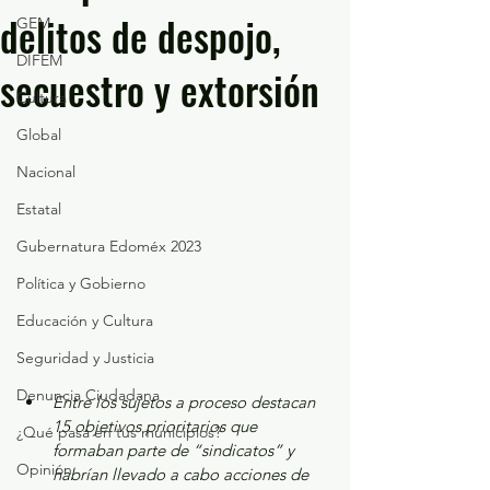
delitos de despojo,
GEM
DIFEM
secuestro y extorsión
Cultura
Global
Nacional
Estatal
Gubernatura Edoméx 2023
Política y Gobierno
Educación y Cultura
Seguridad y Justicia
Denuncia Ciudadana
Entre los sujetos a proceso destacan 
15 objetivos prioritarios que 
¿Qué pasa en tus municipios?
formaban parte de “sindicatos” y 
Opinión
habrían llevado a cabo acciones de 