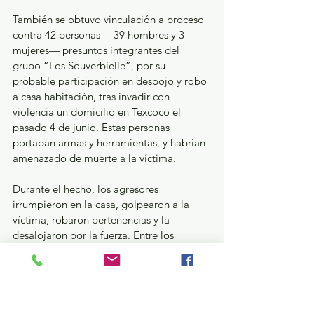
También se obtuvo vinculación a proceso 
contra 42 personas —39 hombres y 3 
mujeres— presuntos integrantes del 
grupo “Los Souverbielle”, por su 
probable participación en despojo y robo 
a casa habitación, tras invadir con 
violencia un domicilio en Texcoco el 
pasado 4 de junio. Estas personas 
portaban armas y herramientas, y habrían 
amenazado de muerte a la víctima.
Durante el hecho, los agresores 
irrumpieron en la casa, golpearon a la 
víctima, robaron pertenencias y la 
desalojaron por la fuerza. Entre los 
detenidos se encuentra Carlos Iván “N”, 
identificado como dirigente del grupo. 
Todos recibieron prisión preventiva.
Finalmente, 25 de los detenidos fueron 