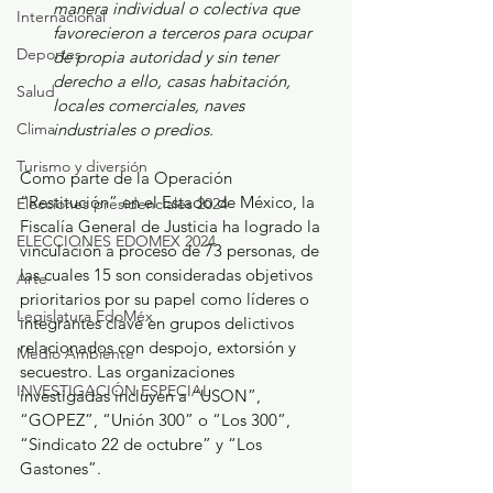
manera individual o colectiva que 
Internacional
favorecieron a terceros para ocupar 
Deportes
de propia autoridad y sin tener 
derecho a ello, casas habitación, 
Salud
locales comerciales, naves 
industriales o predios.
Clima
Turismo y diversión
Como parte de la Operación 
“Restitución” en el Estado de México, la 
Elecciones presidenciales 2024
Fiscalía General de Justicia ha logrado la 
ELECCIONES EDOMEX 2024
vinculación a proceso de 73 personas, de 
las cuales 15 son consideradas objetivos 
Arte
prioritarios por su papel como líderes o 
Legislatura EdoMéx
integrantes clave en grupos delictivos 
relacionados con despojo, extorsión y 
Medio Ambiente
secuestro. Las organizaciones 
INVESTIGACIÓN ESPECIAL
investigadas incluyen a “USON”, 
“GOPEZ”, “Unión 300” o “Los 300”, 
“Sindicato 22 de octubre” y “Los 
Gastones”.