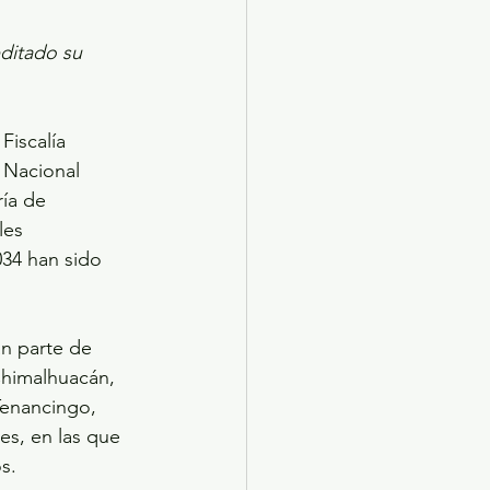
ditado su 
Fiscalía 
 Nacional 
ía de 
les 
034 han sido 
n parte de 
Chimalhuacán, 
Tenancingo, 
es, en las que 
s.