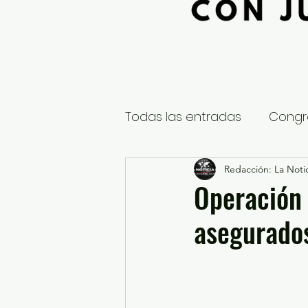
Todas las entradas
Congr
Global
Nacional
Redacción: La Notic
E
Operación 
asegurado
Educación y Cultura
S
¿Qué pasa en tus municip