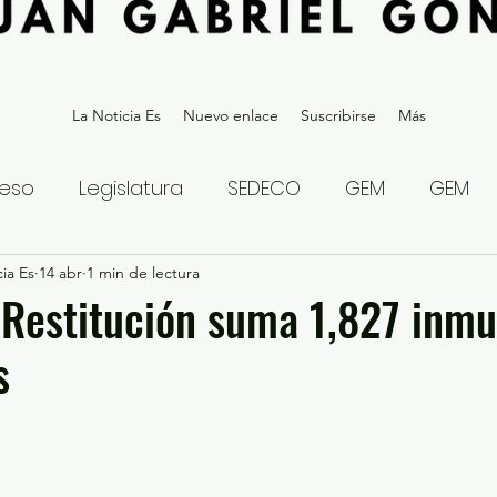
La Noticia Es
Nuevo enlace
Suscribirse
Más
eso
Legislatura
SEDECO
GEM
GEM
ia Es
statal
14 abr
1 min de lectura
Gubernatura Edoméx 2023
Política y
Restitución suma 1,827 inmu
s
eguridad y Justicia
Denuncia Ciudadana
ios?
Opinión
Internacional
Deportes