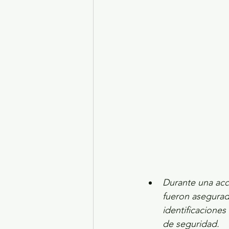
Turismo y diversión
El
Legislatura EdoMéx
Me
Durante una acci
fueron asegurad
identificaciones
de seguridad.