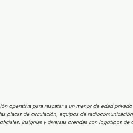
ecciones presidenciales 2024
ELECCIONES EDOME
dio Ambiente
INVESTIGACIÓN ESPECIAL
ón operativa para rescatar a un menor de edad privado d
as placas de circulación, equipos de radiocomunicación,
 oficiales, insignias y diversas prendas con logotipos de