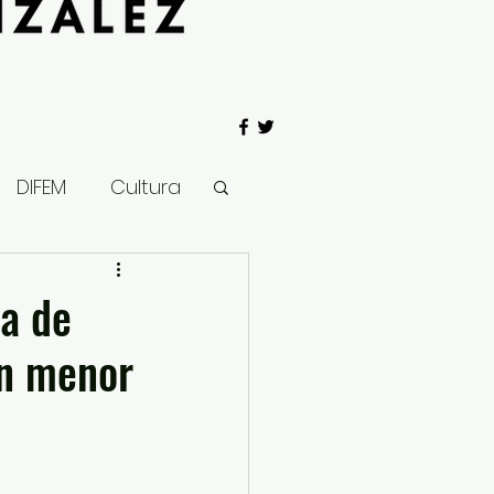
DIFEM
Cultura
 Gobierno
a de
un menor
Salud
Clima