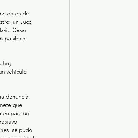
los datos de 
stro, un Juez 
avio César 
o posibles 
s hoy 
un vehículo 
 su denuncia 
inete que 
ateo para un 
ositivo 
ones, se pudo 