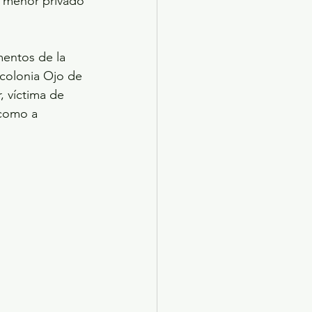
l menor privado 
entos de la 
 colonia Ojo de 
 víctima de 
 como a 