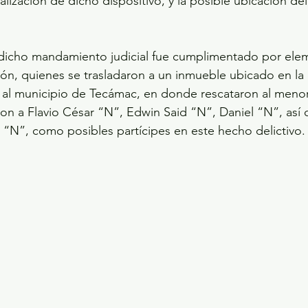
alización de dicho dispositivo, y la posible ubicación de
 dicho mandamiento judicial fue cumplimentado por elem
ción, quienes se trasladaron a un inmueble ubicado en la
al municipio de Tecámac, en donde rescataron al menor,
ron a Flavio César “N”, Edwin Said “N”, Daniel “N”, así
l “N”, como posibles partícipes en este hecho delictivo.