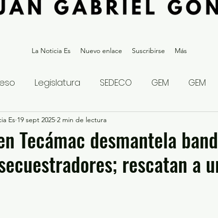
La Noticia Es
Nuevo enlace
Suscribirse
Más
eso
Legislatura
SEDECO
GEM
GEM
ia Es
statal
19 sept 2025
Gubernatura Edoméx 2023
2 min de lectura
Política y
 en Tecámac desmantela band
secuestradores; rescatan a 
eguridad y Justicia
Denuncia Ciudadana
ios?
Opinión
Internacional
Deportes