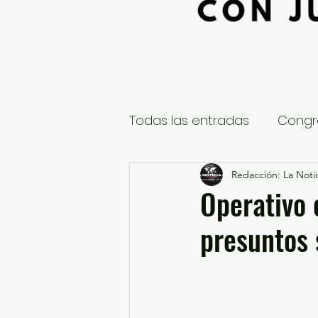
Todas las entradas
Congr
Global
Nacional
Redacción: La Notic
E
Operativo
presuntos 
Educación y Cultura
S
¿Qué pasa en tus municip