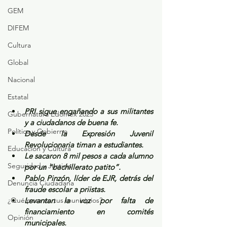
GEM
DIFEM
Cultura
Global
Nacional
Estatal
PRI sigue engañando a sus militantes 
Gubernatura Edoméx 2023
y a ciudadanos de buena fe.
Política y Gobierno
Desde la Expresión Juvenil 
Revolucionaria timan a estudiantes.
Educación y Cultura
Le sacaron 8 mil pesos a cada alumno 
Seguridad y Justicia
por un “bachillerato patito”.
Pablo Pinzón, líder de EJR, detrás del 
Denuncia Ciudadana
fraude escolar a priistas.
¿Qué pasa en tus municipios?
Levantan la voz por falta de 
financiamiento en comités 
Opinión
municipales.