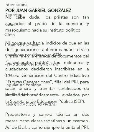
Internacional
POR JUAN GABRIEL GONZÁLEZ
Deportes
No cabe duda, los priistas son tan 
confiados al grado de la sumisión y 
Salud
masoquismo hacia su instituto político.
Clima
Ni porque ya había indicios de que en las 
Turismo y diversión
dos generaciones anteriores hubo retraso 
Elecciones presidenciales 2024
y mala fe en la entrega de documentos del 
“bachillerato patito”, los militantes y 
ELECCIONES EDOMEX 2024
ciudadanos decidieron inscribirse en la 
Arte
Tercera Generación del Centro Educativo 
“Futuras Generaciones”, filial del PRI, para 
Legislatura EdoMéx
sacar dinero y tramitar certificados de 
Medio Ambiente
escolaridad -teóricamente- avalados por 
la Secretaría de Educación Pública (SEP).
INVESTIGACIÓN ESPECIAL
Preparatoria y carrera técnica en dos 
meses, ocho clases sabatinas y un examen. 
Así de fácil… como siempre la pinta el PRI.