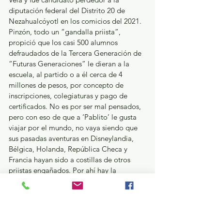
diputación federal del Distrito 20 de 
Nezahualcóyotl en los comicios del 2021. 
Pinzón, todo un “gandalla priista”, 
propició que los casi 500 alumnos 
defraudados de la Tercera Generación de 
“Futuras Generaciones” le dieran a la 
escuela, al partido o a él cerca de 4 
millones de pesos, por concepto de 
inscripciones, colegiaturas y pago de 
certificados. No es por ser mal pensados, 
pero con eso de que a ‘Pablito’ le gusta 
viajar por el mundo, no vaya siendo que 
sus pasadas aventuras en Disneylandia, 
Bélgica, Holanda, República Checa y 
Francia hayan sido a costillas de otros 
priistas engañados. Por ahí hay la 
presunción de que hace unos meses 
organizó la venta de electrodomésticos a 
crédito, así como de teléfonos celulares 
que nunca entregó; algo muy parecido a 