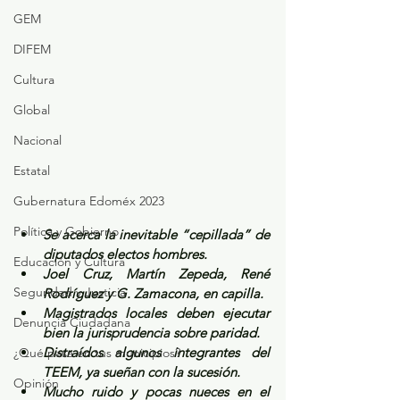
GEM
DIFEM
Cultura
Global
Nacional
Estatal
Gubernatura Edoméx 2023
Política y Gobierno
Se acerca la inevitable “cepillada” de 
diputados electos hombres.
Educación y Cultura
Joel Cruz, Martín Zepeda, René 
Seguridad y Justicia
Rodríguez y G. Zamacona, en capilla.
Magistrados locales deben ejecutar 
Denuncia Ciudadana
bien la jurisprudencia sobre paridad.
Distraídos algunos integrantes del 
¿Qué pasa en tus municipios?
TEEM, ya sueñan con la sucesión.
Opinión
Mucho ruido y pocas nueces en el 