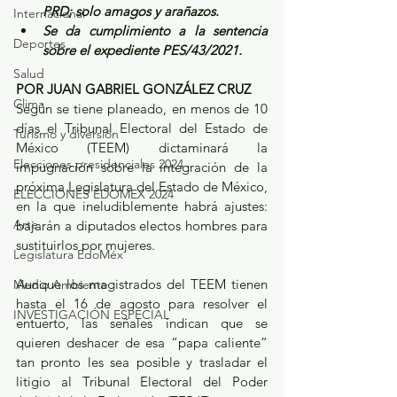
PRD; solo amagos y arañazos.
Internacional
Se da cumplimiento a la sentencia 
Deportes
sobre el expediente PES/43/2021.
Salud
POR JUAN GABRIEL GONZÁLEZ CRUZ
Clima
Según se tiene planeado, en menos de 10 
días el Tribunal Electoral del Estado de 
Turismo y diversión
México (TEEM) dictaminará la 
Elecciones presidenciales 2024
impugnación sobre la integración de la 
próxima Legislatura del Estado de México, 
ELECCIONES EDOMEX 2024
en la que ineludiblemente habrá ajustes: 
Arte
bajarán a diputados electos hombres para 
sustituirlos por mujeres.
Legislatura EdoMéx
Aunque los magistrados del TEEM tienen 
Medio Ambiente
hasta el 16 de agosto para resolver el 
INVESTIGACIÓN ESPECIAL
entuerto, las señales indican que se 
quieren deshacer de esa “papa caliente” 
tan pronto les sea posible y trasladar el 
litigio al Tribunal Electoral del Poder 