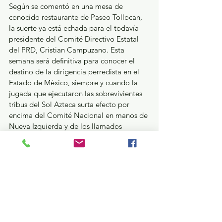
Según se comentó en una mesa de 
conocido restaurante de Paseo Tollocan, 
la suerte ya está echada para el todavía 
presidente del Comité Directivo Estatal 
del PRD, Cristian Campuzano. Esta 
semana será definitiva para conocer el 
destino de la dirigencia perredista en el 
Estado de México, siempre y cuando la 
jugada que ejecutaron las sobrevivientes 
tribus del Sol Azteca surta efecto por 
encima del Comité Nacional en manos de 
Nueva Izquierda y de los llamados 
“Chuchos”. Interesante todo lo que se 
dijo en torno a la vida política y el 
ascenso de Cristian Campuzano, al que 
tildaron de “mal agradecido, arribista, 
traicionero y cosas peores”, si no 
hubieran dicho su nombre más de 20 
veces, juraría que se trataba de cualquier 
otro perredista, nada que los haga 