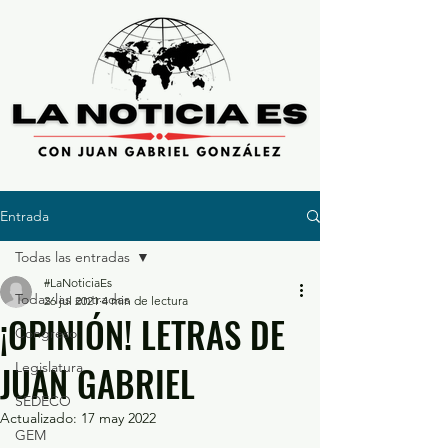
Entrada
Todas las entradas
#LaNoticiaEs
Todas las entradas
26 jul 2021
4 min de lectura
¡OPINIÓN! LETRAS DE
Congreso
JUAN GABRIEL
Legislatura
SEDECO
Actualizado:
17 may 2022
GEM