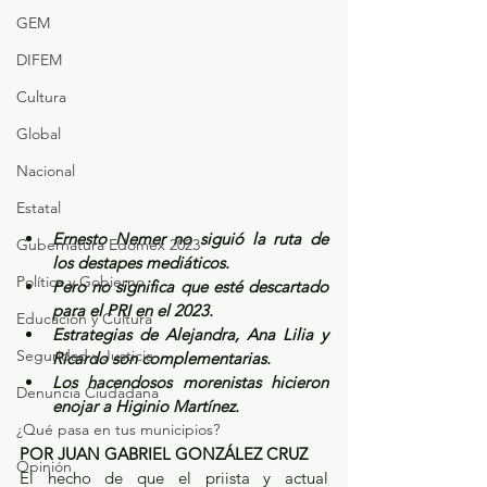
GEM
DIFEM
Cultura
Global
Nacional
Estatal
Ernesto Nemer no siguió la ruta de 
Gubernatura Edoméx 2023
los destapes mediáticos.
Política y Gobierno
Pero no significa que esté descartado 
para el PRI en el 2023.
Educación y Cultura
Estrategias de Alejandra, Ana Lilia y 
Seguridad y Justicia
Ricardo son complementarias.
Los hacendosos morenistas hicieron 
Denuncia Ciudadana
enojar a Higinio Martínez.
¿Qué pasa en tus municipios?
POR JUAN GABRIEL GONZÁLEZ CRUZ
Opinión
El hecho de que el priista y actual 