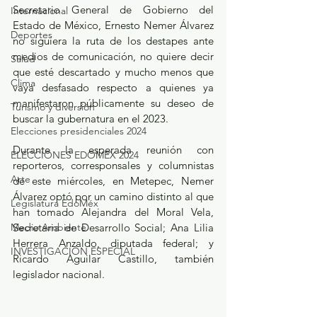
Secretario General de Gobierno del 
Internacional
Estado de México, Ernesto Nemer Álvarez 
Deportes
no siguiera la ruta de los destapes ante 
medios de comunicación, no quiere decir 
Salud
que esté descartado y mucho menos que 
Clima
vaya desfasado respecto a quienes ya 
manifestaron públicamente su deseo de 
Turismo y diversión
buscar la gubernatura en el 2023.
Elecciones presidenciales 2024
Durante la esperada reunión con 
ELECCIONES EDOMEX 2024
reporteros, corresponsales y columnistas 
Arte
de este miércoles, en Metepec, Nemer 
Álvarez optó por un camino distinto al que 
Legislatura EdoMéx
han tomado Alejandra del Moral Vela, 
Medio Ambiente
Secretaria de Desarrollo Social; Ana Lilia 
Herrera Anzaldo, diputada federal; y 
INVESTIGACIÓN ESPECIAL
Ricardo Aguilar Castillo, también 
legislador nacional. 