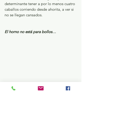
determinante tener a por lo menos cuatro 
caballos corriendo desde ahorita, a ver si 
no se llegan cansados.
El horno no está para bollos…
Ni un día duró el intento de los “queda 
bien”, y en las primeras horas de este 
miércoles -por instrucciones superiores- 
eliminaron la ‘FanPage’ denominada: Soy 
Yo Higinio, que utilizaba el nombre y la 