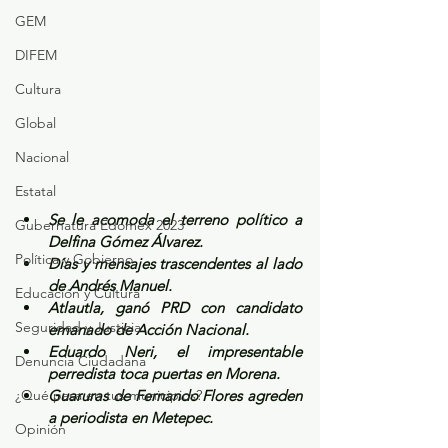
GEM
DIFEM
Cultura
Global
Nacional
Estatal
Se le acomoda el terreno político a 
Gubernatura Edoméx 2023
Delfina Gómez Álvarez.
Política y Gobierno
Días y mensajes trascendentes al lado 
de Andrés Manuel.
Educación y Cultura
Atlautla, ganó PRD con candidato 
Seguridad y Justicia
emanado de Acción Nacional.
Eduardo Neri, el impresentable 
Denuncia Ciudadana
perredista toca puertas en Morena.
¿Qué pasa en tus municipios?
Guaruras de Fernando Flores agreden 
a periodista en Metepec.
Opinión