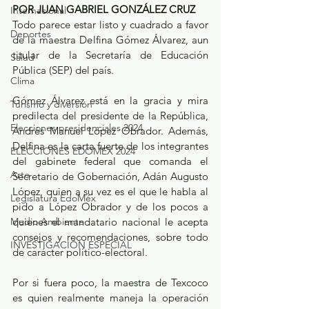
POR JUAN GABRIEL GONZÁLEZ CRUZ
Internacional
Todo parece estar listo y cuadrado a favor 
Deportes
de la maestra Delfina Gómez Álvarez, aun 
titular de la Secretaría de Educación 
Salud
Pública (SEP) del país.
Clima
Gómez Álvarez está en la gracia y mira 
Turismo y diversión
predilecta del presidente de la República, 
Elecciones presidenciales 2024
Andrés Manuel López Obrador. Además, 
Delfina es la carta fuerte de los integrantes 
ELECCIONES EDOMEX 2024
del gabinete federal que comanda el 
Arte
Secretario de Gobernación, Adán Augusto 
López, quien a su vez es el que le habla al 
Legislatura EdoMéx
pido a López Obrador y de los pocos a 
Medio Ambiente
quienes el mandatario nacional le acepta 
consejos y recomendaciones, sobre todo 
INVESTIGACIÓN ESPECIAL
de carácter político-electoral.
Por si fuera poco, la maestra de Texcoco 
es quien realmente maneja la operación 