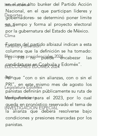
en el más alto bunker del Partido Acción 
Internacional
Nacional, en el que participan líderes y 
Deportes
gobernadores- se determinó poner límite 
en tiempo y forma al proyecto electoral 
Salud
por la gubernatura del Estado de México.
Clima
Fuentes del partido albiazul indican a esta 
Turismo y diversión
columna que la definición se ha tomado: 
Elecciones presidenciales 2024
“El PRI no puede encabezar las 
candidaturas en Coahuila y Edoméx”.
ELECCIONES EDOMEX 2024
Arte
Así que “con o sin alianzas, con o sin el 
PRI”, en este mismo mes de agosto los 
Legislatura EdoMéx
panistas definirán públicamente su ruta de 
Medio Ambiente
competencia para el 2023, por lo cual 
queda en pronóstico reservado el tema de 
INVESTIGACIÓN ESPECIAL
la alianza que deberá resolverse bajo 
condiciones y presiones marcadas por los 
panistas.