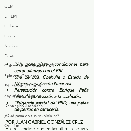
GEM
DIFEM
Cultura
Global
Nacional
Estatal
PAN pone plazo y condiciones para 
Gubernatura Edoméx 2023
cerrar alianzas con el PRI.
Política y Gobierno
Una de dos, Coahuila o Estado de 
México para Acción Nacional.
Educación y Cultura
Persecución contra Enrique Peña 
Seguridad y Justicia
Nieto le pone sazón a la coalición.
Dirigencia estatal del PRD, una pelea 
Denuncia Ciudadana
de perros en carnicería.
¿Qué pasa en tus municipios?
POR JUAN GABRIEL GONZÁLEZ CRUZ
Opinión
Ha trascendido que en las últimas horas y 