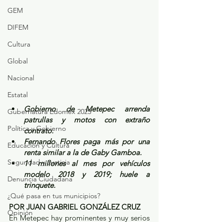
GEM
DIFEM
Cultura
Global
Nacional
Estatal
Gobierno de Metepec arrenda 
Gubernatura Edoméx 2023
patrullas y motos con extraño 
Política y Gobierno
contrato.
Fernando Flores paga más por una 
Educación y Cultura
renta similar a la de Gaby Gamboa.
Seguridad y Justicia
11 millones al mes por vehículos 
modelo 2018 y 2019; huele a 
Denuncia Ciudadana
trinquete.
¿Qué pasa en tus municipios?
POR JUAN GABRIEL GONZÁLEZ CRUZ
Opinión
En Metepec hay prominentes y muy serios 