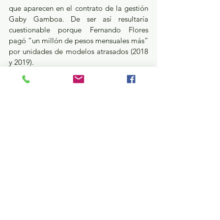
que aparecen en el contrato de la gestión 
Gaby Gamboa. De ser así resultaría 
cuestionable porque Fernando Flores 
pagó “un millón de pesos mensuales más” 
por unidades de modelos atrasados (2018 
y 2019).
Según fuentes consultadas de la pasada 
gestión, Fernando no pudo haber 
renovado la renta porque la 
administración de Gamboa Sánchez firmó 
un convenio en el que se estipulaba que 
los 111 vehículos pasarían a manos del 
ayuntamiento, es decir, que el actual 
gobierno debió dar de alta en el 
patrimonio municipal esas unidades. 
Algo no está bien en este ejercicio de 
arrendamiento. Muchas dudas que 
ameritan explicaciones por parte del 