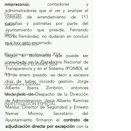
empresarios, contadores y 
Internacional
administradores que al ver y analizar el 
Deportes
contrato de arrendamiento de 111 
patrullas y patinetas por parte del 
Salud
ayuntamiento que preside, Fernando 
Clima
Flores Fernández, no dudarán en concluir 
qué hay gato encerrado.
Turismo y diversión
Elecciones presidenciales 2024
Según el documento que puede ser 
consultado en la Plataforma Nacional de 
ELECCIONES EDOMEX 2024
Transparencia y en el Sistema IPOMEX, el 
Arte
13 de enero pasado -es decir a escasos 
días de haber iniciado gestión- Jorge 
Legislatura EdoMéx
Alberto Ibarra Zimbrón, entonces 
Medio Ambiente
encargado de Despacho de la Dirección 
de Administración; Jesús Alberto Ramírez 
INVESTIGACIÓN ESPECIAL
Manzur, Director de Seguridad; y Ernesto 
Nemer Monroy, Secretario del 
Ayuntamiento firmaron el 
contrato de 
adjudicación directa por excepción
 con la 