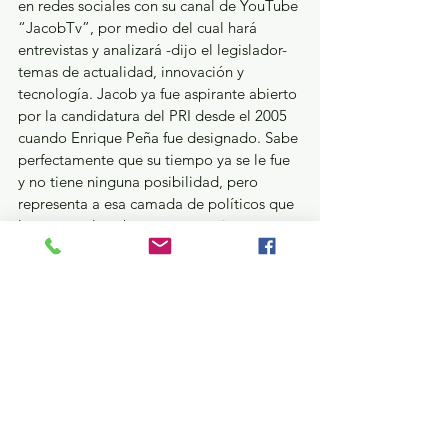
en redes sociales con su canal de YouTube 
“JacobTv”, por medio del cual hará 
entrevistas y analizará -dijo el legislador- 
temas de actualidad, innovación y 
tecnología. Jacob ya fue aspirante abierto 
por la candidatura del PRI desde el 2005 
cuando Enrique Peña fue designado. Sabe 
perfectamente que su tiempo ya se le fue 
y no tiene ninguna posibilidad, pero 
representa a esa camada de políticos que 
le pegan a la cabeza para ver si se 
cuelgan de la cola. 
“Desleal es aquel que desaparece cuando 
el camino es oscuro”…