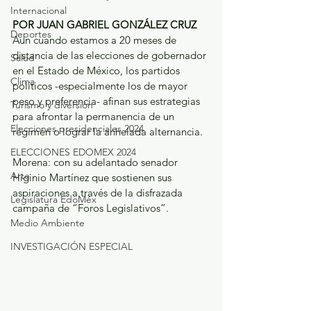
Internacional
POR JUAN GABRIEL GONZÁLEZ CRUZ
Deportes
Aun cuando estamos a 20 meses de 
distancia de las elecciones de gobernador 
Salud
en el Estado de México, los partidos 
Clima
políticos -especialmente los de mayor 
peso y preferencia- afinan sus estrategias 
Turismo y diversión
para afrontar la permanencia de un 
Elecciones presidenciales 2024
régimen o lograr la anhelada alternancia.
ELECCIONES EDOMEX 2024
Morena: con su adelantado senador 
Arte
Higinio Martínez que sostienen sus 
aspiraciones a través de la disfrazada 
Legislatura EdoMéx
campaña de “Foros Legislativos”.
Medio Ambiente
INVESTIGACIÓN ESPECIAL