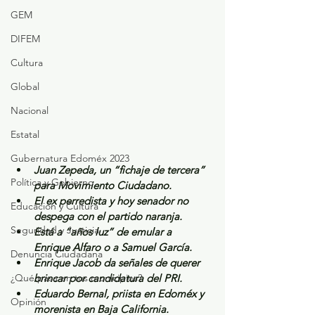
GEM
DIFEM
Cultura
Global
Nacional
Estatal
Gubernatura Edoméx 2023
Juan Zepeda, un “fichaje de tercera” 
Política y Gobierno
para Movimiento Ciudadano.
El ex perredista y hoy senador no 
Educación y Cultura
despega con el partido naranja.
Seguridad y Justicia
Está a “años luz” de emular a 
Enrique Alfaro o a Samuel García.
Denuncia Ciudadana
Enrique Jacob da señales de querer 
¿Qué pasa en tus municipios?
brincar por candidatura del PRI.
Eduardo Bernal, priista en Edoméx y 
Opinión
morenista en Baja California.