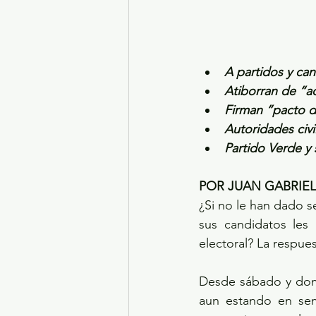
A partidos y can
Atiborran de “a
Firman ”pacto de
Autoridades civ
Partido Verde y
POR JUAN GABRIE
¿Si no le han dado s
sus candidatos les
electoral? La respuest
Desde sábado y domi
aun estando en semá