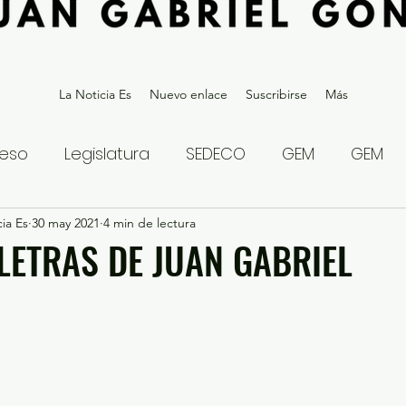
La Noticia Es
Nuevo enlace
Suscribirse
Más
eso
Legislatura
SEDECO
GEM
GEM
ia Es
statal
30 may 2021
Gubernatura Edoméx 2023
4 min de lectura
Política y
 LETRAS DE JUAN GABRIEL
eguridad y Justicia
Denuncia Ciudadana
ios?
Opinión
Internacional
Deportes