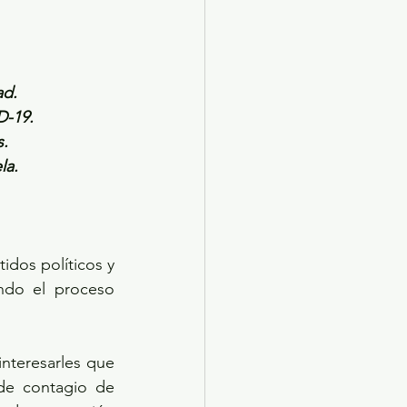
ad.
D-19.
s.
la.
dos políticos y 
ndo el proceso 
teresarles que 
de contagio de 