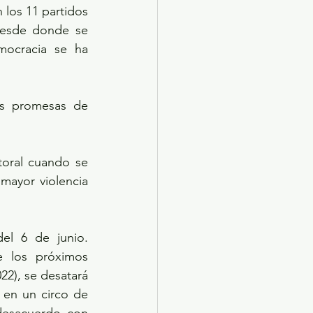
 los 11 partidos 
desde donde se 
ocracia se ha 
as promesas de 
toral cuando se 
mayor violencia 
el 6 de junio. 
 los próximos 
22), se desatará 
n en un circo de 