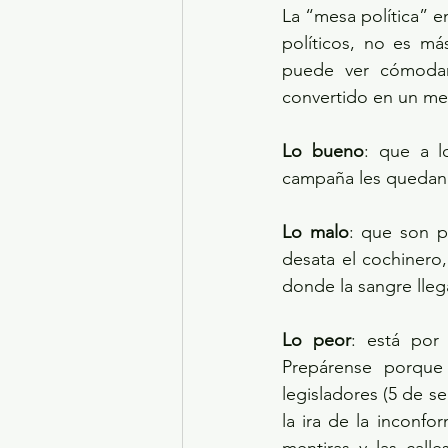
La “mesa política” en
políticos, no es m
puede ver cómodam
convertido en un me
Lo bueno
: que a l
campaña les quedan t
Lo malo
: que son p
desata el cochinero,
donde la sangre llega
Lo peor
: está por
Prepárense porque
legisladores (5 de se
la ira de la inconfor