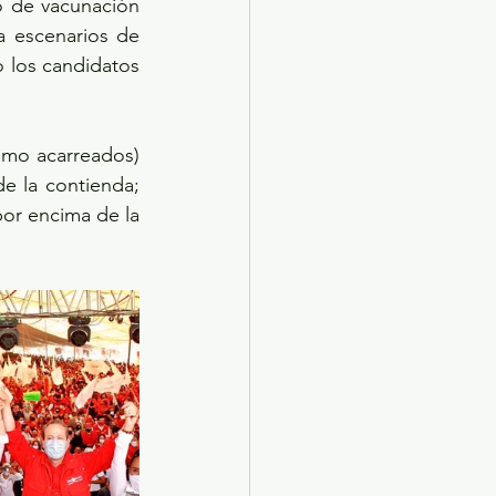
o de vacunación 
a escenarios de 
 los candidatos 
omo acarreados) 
e la contienda; 
or encima de la 