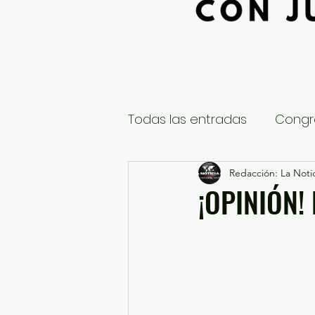
Todas las entradas
Congr
Global
Nacional
Redacción: La Notic
E
¡OPINIÓN!
Educación y Cultura
S
¿Qué pasa en tus municip