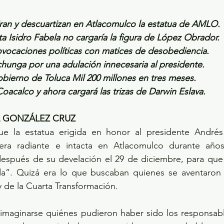
tiran y descuartizan en Atlacomulco la estatua de AMLO.
ista Isidro Fabela no cargaría la figura de López Obrador.
ovocaciones políticas con matices de desobediencia.
 chunga por una adulación innecesaria al presidente. 
bierno de Toluca Mil 200 millones en tres meses.
acalco y ahora cargará las trizas de Darwin Eslava.
L GONZÁLEZ CRUZ
e la estatua erigida en honor al presidente Andrés
ra radiante e intacta en Atlacomulco durante años 
después de su develación el 29 de diciembre, para que 
da”. Quizá era lo que buscaban quienes se aventaron 
de la Cuarta Transformación.
 o imaginarse quiénes pudieron haber sido los responsab