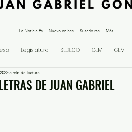
La Noticia Es
Nuevo enlace
Suscribirse
Más
eso
Legislatura
SEDECO
GEM
GEM
 2022
statal
5 min de lectura
Gubernatura Edoméx 2023
Política y
 LETRAS DE JUAN GABRIEL
eguridad y Justicia
Denuncia Ciudadana
ios?
Opinión
Internacional
Deportes