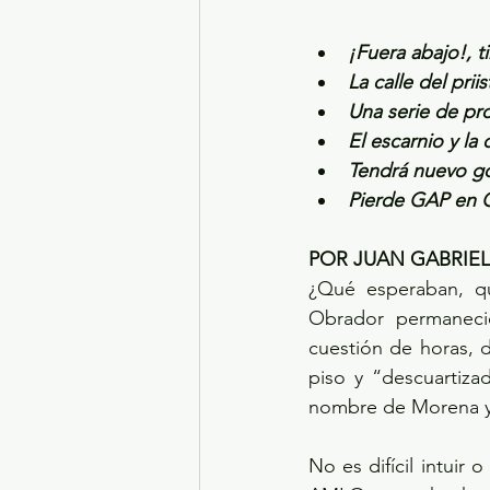
¡Fuera abajo!, 
La calle del pri
Una serie de pr
El escarnio y la
Tendrá nuevo go
Pierde GAP en Co
POR JUAN GABRIE
¿Qué esperaban, qu
Obrador permanecie
cuestión de horas, 
piso y “descuartiza
nombre de Morena y 
No es difícil intuir