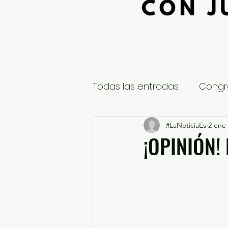
Todas las entradas
Congr
Global
Nacional
#LaNoticiaEs
2 ene
E
¡OPINIÓN!
Educación y Cultura
S
¿Qué pasa en tus municip