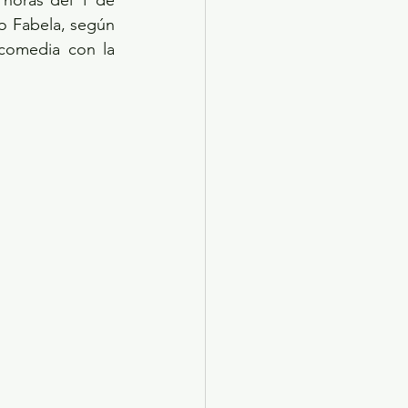
horas del 1 de 
o Fabela, según 
comedia con la 