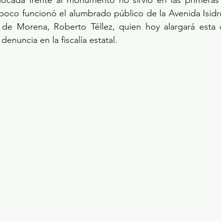
ocada frente al monumento no sirvió en las primeras 
poco funcionó el alumbrado público de la Avenida Isidr
 de Morena, Roberto Téllez, quien hoy alargará esta 
enuncia en la fiscalía estatal.