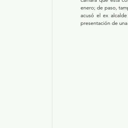
cámara que está col
enero; de paso, tam
acusó el ex alcalde
presentación de una d