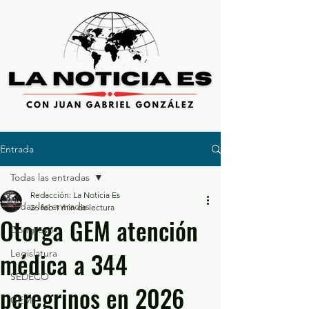
Entrada
Todas las entradas
Redacción: La Noticia Es
Todas las entradas
26 feb
1 min de lectura
Otorga GEM atención
Congreso
médica a 344
Legislatura
SEDECO
peregrinos en 2026
GEM