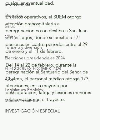
cualquier eventualidad.
Internacional
Deportes
En estos operativos, el SUEM otorgó 
atención prehospitalaria a 
Salud
peregrinaciones con destino a San Juan 
Clima
de los Lagos, donde se auxilió a 171 
personas en cuatro periodos entre el 29 
Turismo y diversión
de enero y el 11 de febrero.
Elecciones presidenciales 2024
Del 14 al 22 de febrero, durante la 
ELECCIONES EDOMEX 2024
peregrinación al Santuario del Señor de 
Chalma, el personal médico otorgó 173 
Arte
atenciones, en su mayoría por 
Legislatura EdoMéx
deshidratación, fatiga y lesiones menores 
relacionadas con el trayecto.
Medio Ambiente
INVESTIGACIÓN ESPECIAL