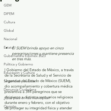
GEM
DIFEM
Cultura
Global
Nacional
Estatal
El SUEM brinda apoyo en cinco 
peregrinaciones y mantiene presencia 
Gubernatura Edoméx 2023
en tres más.
Política y Gobierno
l Gobierno del Estado de México, a través 
Educación y Cultura
de la Secretaría de Salud y el Servicio de 
Urgencias del Estado de México (SUEM), 
Seguridad y Justicia
dio acompañamiento y cobertura médica 
Denuncia Ciudadana
preventiva a 344 peregrinos que se 
dirigieron a distintos santuarios religiosos 
¿Qué pasa en tus municipios?
durante enero y febrero, con el objetivo 
Opinión
de proteger su integridad física y atender 