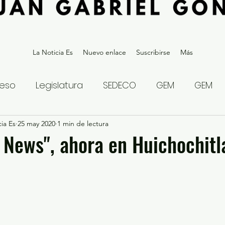
La Noticia Es
Nuevo enlace
Suscribirse
Más
eso
Legislatura
SEDECO
GEM
GEM
ia Es
statal
25 may 2020
Gubernatura Edoméx 2023
1 min de lectura
Política y
 News", ahora en Huichochitl
eguridad y Justicia
Denuncia Ciudadana
ios?
Opinión
Internacional
Deportes