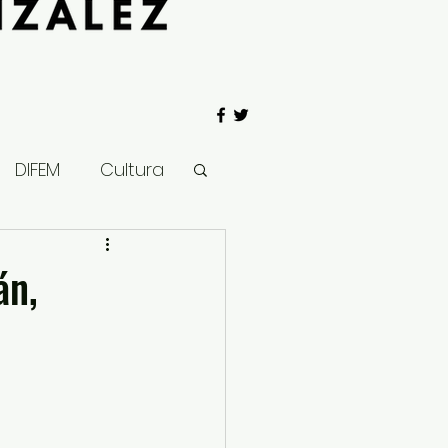
DIFEM
Cultura
 Gobierno
án,
Salud
Clima