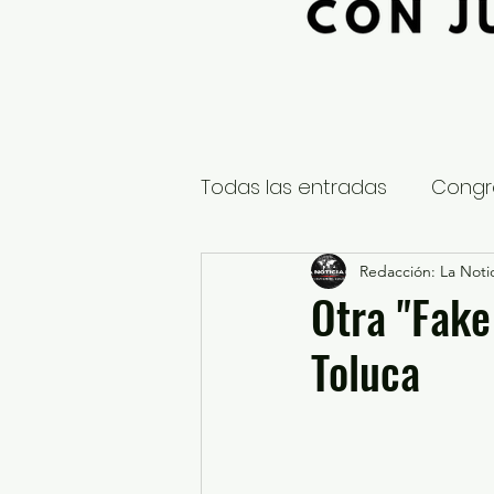
Todas las entradas
Congr
Global
Nacional
Redacción: La Notic
E
Otra "Fake
Toluca
Educación y Cultura
S
¿Qué pasa en tus municip