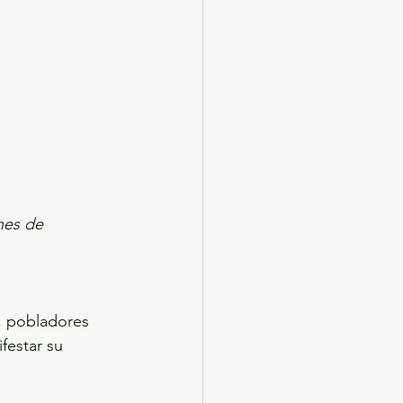
nes de 
, pobladores 
festar su 