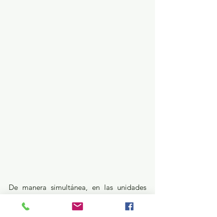
De manera simultánea, en las unidades 
médicas de Segundo Nivel se realizan 
cirugías, estudios de laboratorio y 