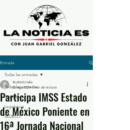
Entrada
Todas las entradas
#LaNoticiaEs
Todas las entradas
25 ago 2024
1 min de lectura
Participa IMSS Estado
Congreso
de México Poniente en
Legislatura
SEDECO
16ª Jornada Nacional
GEM