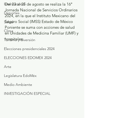
Internacional
Del 23 al 25 de agosto se realiza la 16ª 
Jornada Nacional de Servicios Ordinarios 
Deportes
2024, en la que el Instituto Mexicano del 
Seguro Social (IMSS) Estado de México 
Salud
Poniente se suma con acciones de salud 
Clima
en Unidades de Medicina Familiar (UMF) y 
hospitales.
Turismo y diversión
Elecciones presidenciales 2024
ELECCIONES EDOMEX 2024
Arte
Legislatura EdoMéx
Medio Ambiente
INVESTIGACIÓN ESPECIAL