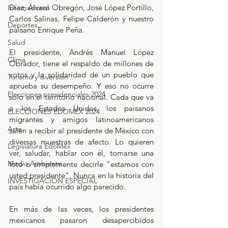
Díaz, Álvaro Obregón, José López Portillo, 
Internacional
Carlos Salinas, Felipe Calderón y nuestro 
Deportes
paisano Enrique Peña.
Salud
El presidente, Andrés Manuel López 
Clima
Obrador, tiene el respaldo de millones de 
votos y la solidaridad de un pueblo que 
Turismo y diversión
aprueba su desempeño. Y eso no ocurre 
Elecciones presidenciales 2024
solo en el territorio nacional. Cada que va 
a los Estados Unidos, los paisanos 
ELECCIONES EDOMEX 2024
migrantes y amigos latinoamericanos 
Arte
salen a recibir al presidente de México con 
diversas muestras de afecto. Lo quieren 
Legislatura EdoMéx
ver, saludar, hablar con él, tomarse una 
Medio Ambiente
foto o simplemente decirle “estamos con 
usted presidente”. Nunca en la historia del 
INVESTIGACIÓN ESPECIAL
país había ocurrido algo parecido.
En más de las veces, los presidentes 
mexicanos pasaron desapercibidos 