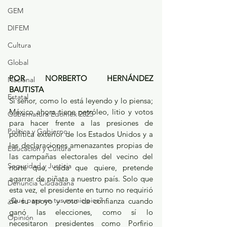
GEM
DIFEM
Cultura
Global
POR NORBERTO HERNÁNDEZ 
Nacional
BAUTISTA
Estatal
Si señor, como lo está leyendo y lo piensa; 
México ahora tiene petróleo, litio y votos 
Gubernatura Edoméx 2023
para hacer frente a las presiones de 
Política y Gobierno
política exterior de los Estados Unidos y a 
las declaraciones amenazantes propias de 
Educación y Cultura
las campañas electorales del vecino del 
Seguridad y Justicia
norte que, cada que quiere, pretende 
agarrar de piñata a nuestro país. Solo que 
Denuncia Ciudadana
esta vez, el presidente en turno no requirió 
¿Qué pasa en tus municipios?
de su apoyo y voto de confianza cuando 
ganó las elecciones, como sí lo 
Opinión
necesitaron presidentes como Porfirio 