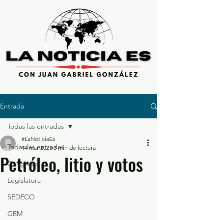
Entrada
Todas las entradas
#LaNoticiaEs
Todas las entradas
14 mar 2023
3 min de lectura
Petróleo, litio y votos
Congreso
Legislatura
SEDECO
GEM