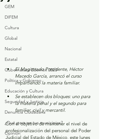
GEM
DIFEM
Cultura
Global
Nacional
Estatal
El Magistrado Presidente, Héctor 
Gubernatura Edoméx 2023
Macedo García, arrancó el curso 
Política y Gobierno
impartiendo la materia familiar.
Educación y Cultura
Se establecen dos bloques: uno para 
Seguridad y Justicia
la materia penal y el segundo para 
familiar, civil y mercantil.
Denuncia Ciudadana
¿Qué pasa en tus municipios?
Con el objetivo de mantener el nivel de 
profesionalización del personal del Poder 
Opinión
Judicial del Estado de México, este lunes 