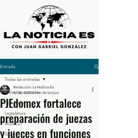
Entrada
Todas las entradas
Redacción: La Noticia Es
Todas las entradas
22 dic 2025
2 min de lectura
PJEdomex fortalece
Congreso
preparación de juezas
Legislatura
SEDECO
y jueces en funciones
GEM