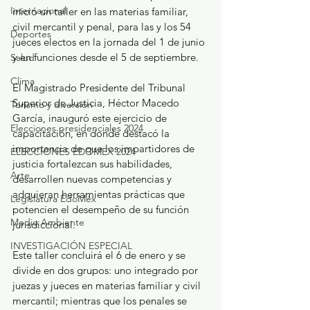
Internacional
inició un taller en las materias familiar, 
civil mercantil y penal, para las y los 54 
Deportes
jueces electos en la jornada del 1 de junio 
y en funciones desde el 5 de septiembre.
Salud
Clima
El Magistrado Presidente del Tribunal 
Superior de Justicia, Héctor Macedo 
Turismo y diversión
García, inauguró este ejercicio de 
Elecciones presidenciales 2024
capacitación, en donde destacó la 
importancia de que los impartidores de 
ELECCIONES EDOMEX 2024
justicia fortalezcan sus habilidades, 
Arte
desarrollen nuevas competencias y 
adquieran herramientas prácticas que 
Legislatura EdoMéx
potencien el desempeño de su función 
Medio Ambiente
jurisdiccional.
INVESTIGACIÓN ESPECIAL
Este taller concluirá el 6 de enero y se 
divide en dos grupos: uno integrado por 
juezas y jueces en materias familiar y civil 
mercantil; mientras que los penales se 