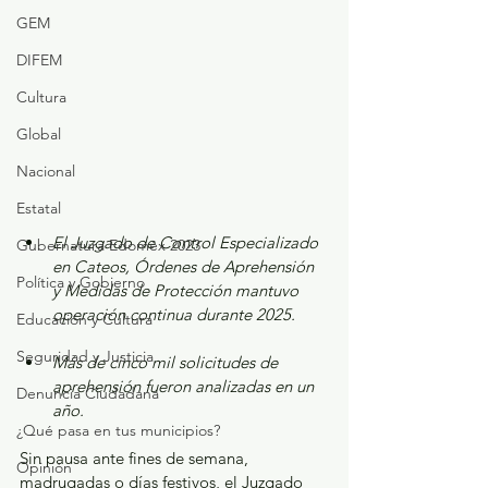
GEM
DIFEM
Cultura
Global
Nacional
Estatal
El Juzgado de Control Especializado 
Gubernatura Edoméx 2023
en Cateos, Órdenes de Aprehensión 
Política y Gobierno
y Medidas de Protección mantuvo 
operación continua durante 2025.
Educación y Cultura
Seguridad y Justicia
Más de cinco mil solicitudes de 
aprehensión fueron analizadas en un 
Denuncia Ciudadana
año.
¿Qué pasa en tus municipios?
Sin pausa ante fines de semana, 
Opinión
madrugadas o días festivos, el Juzgado 