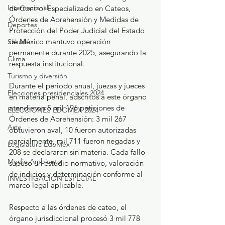
Internacional
de Control Especializado en Cateos, 
Órdenes de Aprehensión y Medidas de 
Deportes
Protección del Poder Judicial del Estado 
de México mantuvo operación 
Salud
permanente durante 2025, asegurando la 
Clima
respuesta institucional.
Turismo y diversión
Durante el periodo anual, juezas y jueces 
Elecciones presidenciales 2024
en materia penal, adscritos a este órgano 
atendieron 5 mil 196 peticiones de 
ELECCIONES EDOMEX 2024
Órdenes de Aprehensión: 3 mil 267 
Arte
obtuvieron aval, 10 fueron autorizadas 
parcialmente, mil 711 fueron negadas y 
Legislatura EdoMéx
208 se declararon sin materia. Cada fallo 
Medio Ambiente
supuso un estudio normativo, valoración 
de indicios y determinación conforme al 
INVESTIGACIÓN ESPECIAL
marco legal aplicable.
Respecto a las órdenes de cateo, el 
órgano jurisdiccional procesó 3 mil 778 