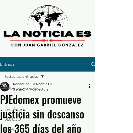
Entrada
Todas las entradas
Redacción: La Noticia Es
Todas las entradas
5 ene
2 min de lectura
PJEdomex promueve
Congreso
justicia sin descanso
Legislatura
SEDECO
los 365 días del año
GEM