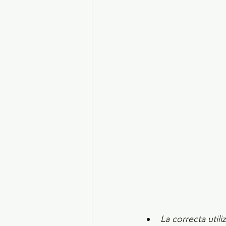
Turismo y diversión
El
Legislatura EdoMéx
Me
La correcta utili