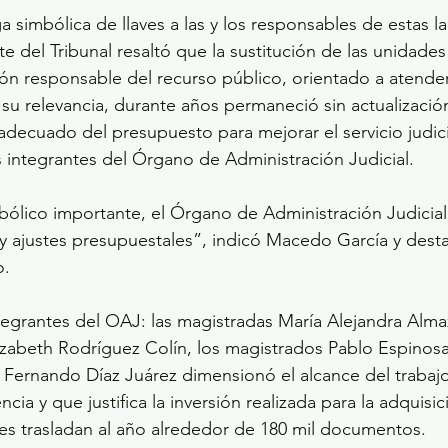
ega simbólica de llaves a las y los responsables de estas la
e del Tribunal resaltó que la sustitución de las unidade
ión responsable del recurso público, orientado a atender
 su relevancia, durante años permaneció sin actualización
adecuado del presupuesto para mejorar el servicio judici
os integrantes del Órgano de Administración Judicial.
bólico importante, el Órgano de Administración Judicia
y ajustes presupuestales”, indicó Macedo García y desta
o.
grantes del OAJ: las magistradas María Alejandra Almaz
izabeth Rodríguez Colín, los magistrados Pablo Espinos
Fernando Díaz Juárez dimensionó el alcance del trabajo 
ia y que justifica la inversión realizada para la adquisic
es trasladan al año alrededor de 180 mil documentos.