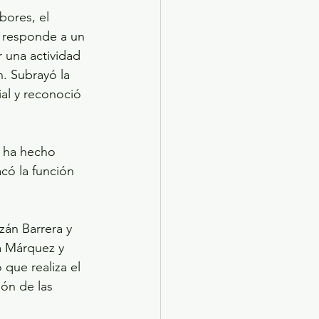
bores, el 
s responde a un 
 una actividad 
. Subrayó la 
al y reconoció 
l ha hecho 
có la función 
án Barrera y 
a Márquez y 
que realiza el 
ión de las 