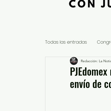
Todas las entradas
Congr
Global
Nacional
Redacción: La Notic
E
PJEdomex r
envío de c
Educación y Cultura
S
¿Qué pasa en tus municip