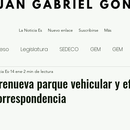
La Noticia Es
Nuevo enlace
Suscribirse
Más
eso
Legislatura
SEDECO
GEM
GEM
ia Es
statal
14 ene
2 min de lectura
Gubernatura Edoméx 2023
Política y
enueva parque vehicular y ef
orrespondencia
eguridad y Justicia
Denuncia Ciudadana
ios?
Opinión
Internacional
Deportes