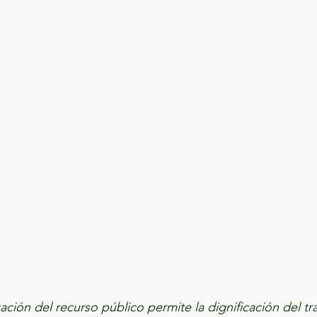
ecciones presidenciales 2024
ELECCIONES EDOME
dio Ambiente
INVESTIGACIÓN ESPECIAL
zación del recurso público permite la dignificación del tra